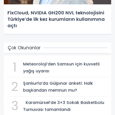
FixCloud, NVIDIA GH200 NVL teknolojisini
Türkiye’de ilk kez kurumların kullanımına
açtı
Çok Okunanlar
1
Meteoroloji’den Samsun için kuvvetli
yağış uyarısı
2
Şanlıurfa’da Gülpınar anketi: Halk
başkandan memnun mu?
3
Karamürsel’de 3×3 Sokak Basketbolu
Turnuvası tamamlandı