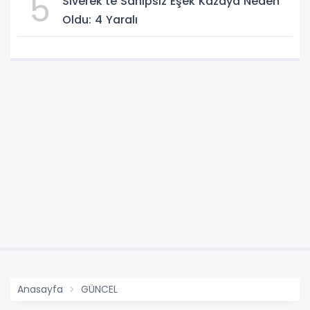
5
Siverek’te Sahipsiz Eşek Kazaya Neden
Oldu: 4 Yaralı
Anasayfa
GÜNCEL