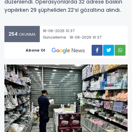
düzenlendi. Operasyonlarda 32 adrese baskın
yapılırken 29 şüpheliden 22’si gözaltına alındı.
18-06-2026 10:37
254
OKUNMA
Güncelleme : 18-06-2026 10:37
Abone Ol