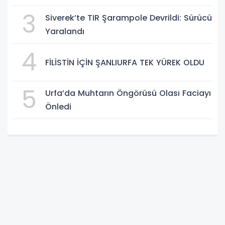
3
Siverek’te TIR Şarampole Devrildi: Sürücü
Yaralandı
4
FİLİSTİN İÇİN ŞANLIURFA TEK YÜREK OLDU
5
Urfa’da Muhtarın Öngörüsü Olası Faciayı
Önledi