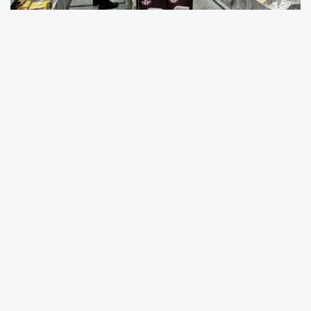
İstanbul Cumhuriyet Başsavcılığı’nca yürütülen
organize kaçakçılık soruşturması kapsamında