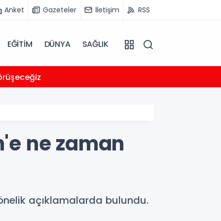
Anket
Gazeteler
İletişim
RSS
EĞİTİM
DÜNYA
SAĞLIK
19:35
görüşeceğiz
Ceylan
in'e ne zaman
yönelik açıklamalarda bulundu.