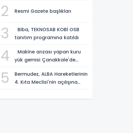
Yılmaz vekalet edecek
2
Resmi Gazete başlıkları
3
Biba, TEKNOSAB KOBİ OSB
tanıtım programına katıldı
4
Makine arızası yapan kuru
yük gemisi Çanakkale'de
güvenli bölgeye demirletildi
5
Bermudez, ALBA Hareketlerinin
4. Kıta Meclisi'nin açılışına
katıldı