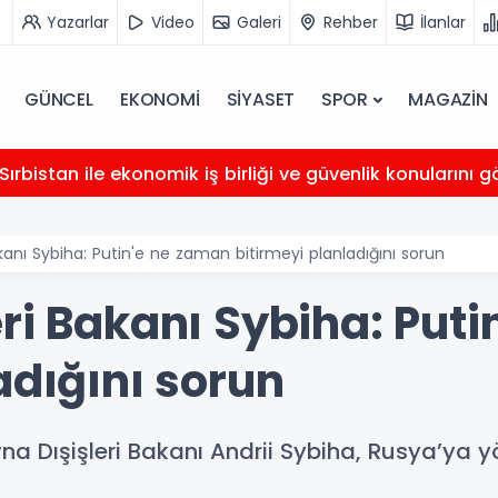
Yazarlar
Video
Galeri
Rehber
İlanlar
GÜNCEL
EKONOMİ
SİYASET
SPOR
MAGAZİN
 Sırbistan ile ekonomik iş birliği ve güvenlik konularını 
akanı Sybiha: Putin'e ne zaman bitirmeyi planladığını sorun
ri Bakanı Sybiha: Put
adığını sorun
yna Dışişleri Bakanı Andrii Sybiha, Rusya’ya 