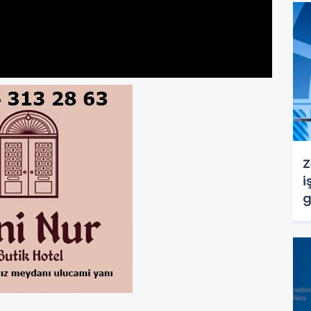
Z
i
g