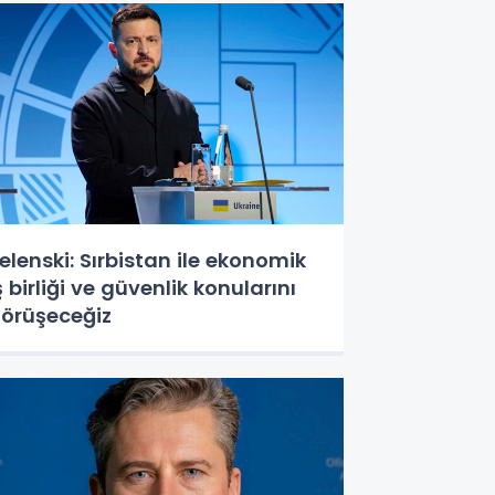
elenski: Sırbistan ile ekonomik
ş birliği ve güvenlik konularını
örüşeceğiz