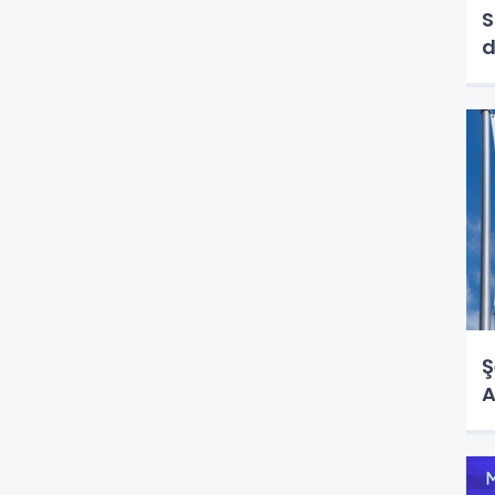
S
d
Ş
A