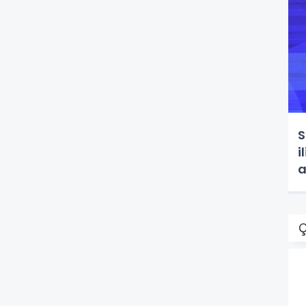
S
i
a
Ç