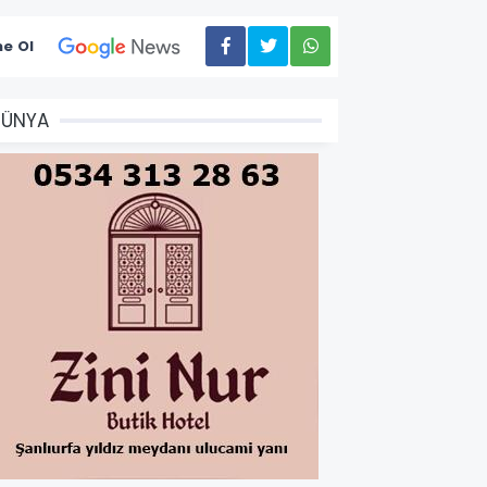
e Ol
DÜNYA