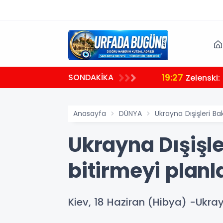
19:27
SONDAKİKA
za
Zelenski:
Anasayfa
DÜNYA
Ukrayna Dışişleri B
Ukrayna Dışişle
bitirmeyi planl
Kiev, 18 Haziran (Hibya) -Ukra