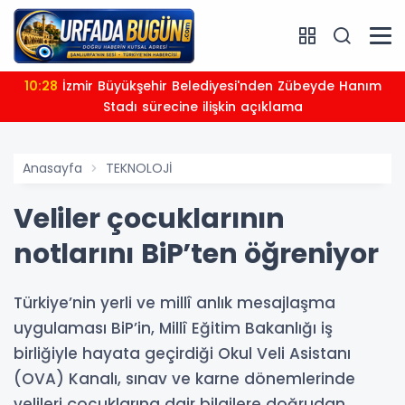
10:28
İzmir Büyükşehir Belediyesi'nden Zübeyde Hanım
Stadı sürecine ilişkin açıklama
Anasayfa
TEKNOLOJİ
Veliler çocuklarının
notlarını BiP’ten öğreniyor
Türkiye’nin yerli ve millî anlık mesajlaşma
uygulaması BiP’in, Millî Eğitim Bakanlığı iş
birliğiyle hayata geçirdiği Okul Veli Asistanı
(OVA) Kanalı, sınav ve karne dönemlerinde
velileri çocuklarına dair bilgilere doğrudan