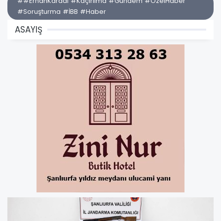
##ErhanKaraal #Kaçırılma #Gündem #ÖzelHaber
#Soruşturma #İBB #Haber
ASAYIŞ