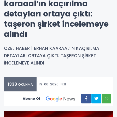
karaaal’ın kaçırılma
detayları ortaya çıktı:
taşeron şirket incelemeye
alındı
ÖZEL HABER | ERHAN KAARAAL’IN KAÇIRILMA
DETAYLARI ORTAYA ÇIKTI: TAŞERON ŞİRKET
İNCELEMEYE ALINDI
1338
19-06-2026 14:11
OKUNMA
Abone Ol