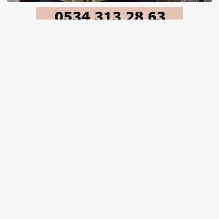
Karabük Belediyesi tarafından Fatih Mahallesi,
Cevizkent TOKİ, Bağ-Essan TOKİ ve
Kartaltepe’de yapımı sürdürülen tema