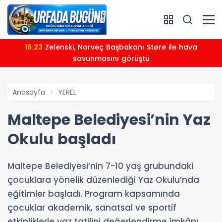
16:23
Zelenski, Norveç Başbakanı Støre ile hava
savunmasını görüştü
Anasayfa
YEREL
Maltepe Belediyesi’nin Yaz
Okulu başladı
Maltepe Belediyesi’nin 7-10 yaş grubundaki
çocuklara yönelik düzenlediği Yaz Okulu’nda
eğitimler başladı. Program kapsamında
çocuklar akademik, sanatsal ve sportif
etkinliklerle yaz tatilini değerlendirme imkânı