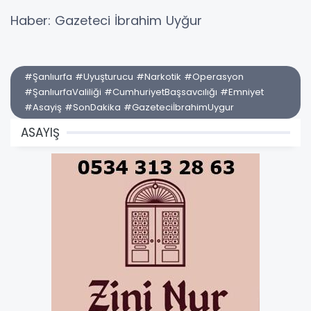
Haber: Gazeteci İbrahim Uyğur
#Şanlıurfa #Uyuşturucu #Narkotik #Operasyon
#ŞanlıurfaValiliği #CumhuriyetBaşsavcılığı #Emniyet
#Asayiş #SonDakika #GazeteciİbrahimUygur
ASAYIŞ