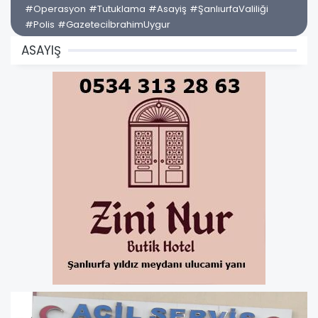
#Operasyon #Tutuklama #Asayiş #ŞanlıurfaValiliği
#Polis #GazeteciİbrahimUygur
ASAYIŞ