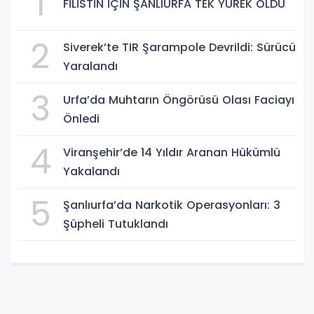
1
FİLİSTİN İÇİN ŞANLIURFA TEK YÜREK OLDU
2
Siverek’te TIR Şarampole Devrildi: Sürücü
Yaralandı
3
Urfa’da Muhtarın Öngörüsü Olası Faciayı
Önledi
4
Viranşehir’de 14 Yıldır Aranan Hükümlü
Yakalandı
5
Şanlıurfa’da Narkotik Operasyonları: 3
Şüpheli Tutuklandı