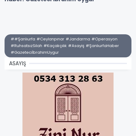
##Şanlıurfa #Ceylanpınar #Jandarma #Operasyon
#RuhsatsızSilah #Kaçakçılık #Asayiş #ŞanlıurfaHaber
#GazeteciİbrahimUygur
ASAYIŞ