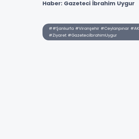
Haber: Gazeteci İbrahim Uygur
##Şanlıurfa #Viranşehir #Ceylanpınar #AK
#Ziyaret #GazeteciİbrahimUygur