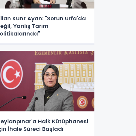
ilan Kunt Ayan: "Sorun Urfa'da
eğil, Yanlış Tarım
olitikalarında"
eylanpınar'a Halk Kütüphanesi
çin İhale Süreci Başladı