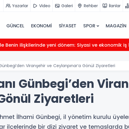
Yazarlar
Video
Galeri
Rehber
İlanlar
GÜNCEL
EKONOMİ
SİYASET
SPOR
MAGAZİN
e Benin ilişkilerinde yeni dönem: Siyasi ve ekonomik iş b
ı Günbegi’den Viranşehir ve Ceylanpınar’a Gönül Ziyaretleri
kanı Günbegi’den Viran
önül Ziyaretleri
ehmet İlhami Günbegi, il yönetim kurulu üyeleri
ar ilçelerinde bir dizi ziyaret ve temaslarda 