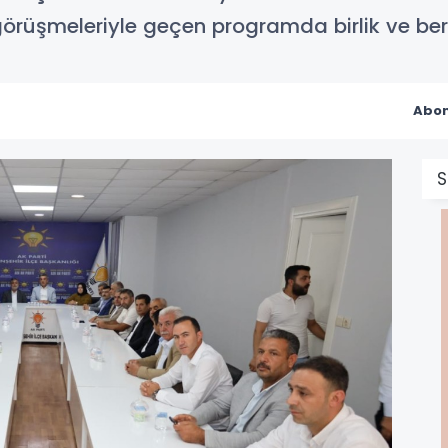
örüşmeleriyle geçen programda birlik ve berab
Abon
S