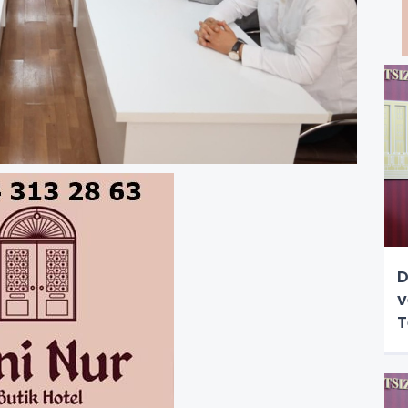
D
v
T