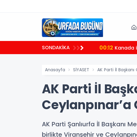
00:12
SONDAKİKA
Kanada il
Anasayfa
SİYASET
AK Parti İl Başkan
AK Parti İl Baş
Ceylanpınar’a G
AK Parti Şanlıurfa İl Başkanı M
birlikte Viranşehir ve Ceylanpın