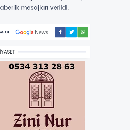
erlik mesajları verildi.
e Ol
İYASET