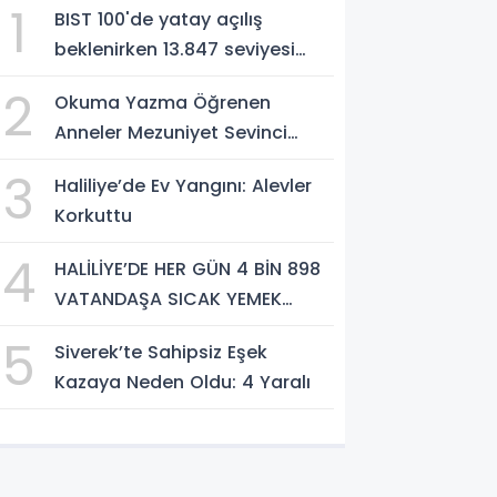
1
BIST 100'de yatay açılış
beklenirken 13.847 seviyesi
direnç olarak öne çıkıyor
2
Okuma Yazma Öğrenen
Anneler Mezuniyet Sevinci
Yaşadı
3
Haliliye’de Ev Yangını: Alevler
Korkuttu
4
HALİLİYE’DE HER GÜN 4 BİN 898
VATANDAŞA SICAK YEMEK
DESTEĞİ
5
Siverek’te Sahipsiz Eşek
Kazaya Neden Oldu: 4 Yaralı