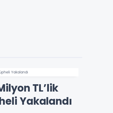
Şüpheli Yakalandı
ilyon TL’lik
pheli Yakalandı