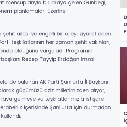
at mensuplarıyla bir araya gelen Günbegi,
önem planlamaları üzerine
D
D
P
hit ailesi ve engelli bir aileyi ziyaret eden
arti teşkilatlarının her zaman şehit yakınları,
anında olduğunu vurguladı. Programın
başkanı Recep Tayyip Erdoğan imzalı
lerde bulunan AK Parti Şanlıurfa İl Başkanı
larak gücümüzü aziz milletimizden alıyor,
araya gelmeye ve teşkilatlarımızla istişare
eraberlik içerisinde Şanlıurfa için durmadan
C
kullandı.
İ