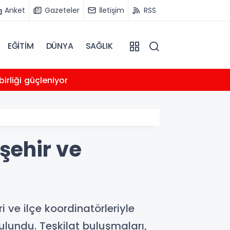
Anket
Gazeteler
İletişim
RSS
EĞİTİM
DÜNYA
SAĞLIK
00:05
irliği güçleniyor
Trump
şehir ve
 ve ilçe koordinatörleriyle
bulundu. Teşkilat buluşmaları,