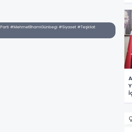
Parti #MehmetİlhamiGünbegi #Siyaset #Teşkilat
A
Y
İ
Ç