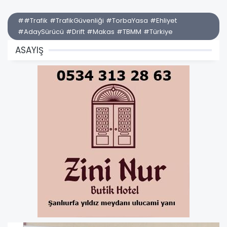
##Trafik #TrafikGüvenliği #TorbaYasa #Ehliyet
#AdaySürücü #Drift #Makas #TBMM #Türkiye
ASAYIŞ