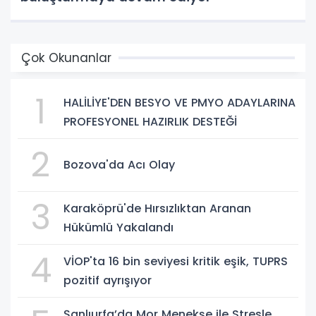
Çok Okunanlar
1
HALİLİYE'DEN BESYO VE PMYO ADAYLARINA
PROFESYONEL HAZIRLIK DESTEĞİ
2
Bozova'da Acı Olay
3
Karaköprü'de Hırsızlıktan Aranan
Hükümlü Yakalandı
4
VİOP'ta 16 bin seviyesi kritik eşik, TUPRS
pozitif ayrışıyor
Şanlıurfa’da Mor Menekşe ile Stresle