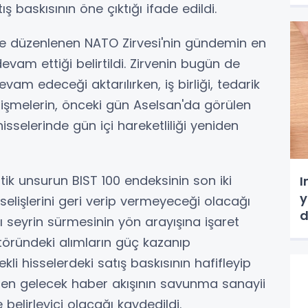
ş baskısının öne çıktığı ifade edildi.
nde düzenlenen NATO Zirvesi'nin gündemin en
evam ettiği belirtildi. Zirvenin bugün de
am edeceği aktarılırken, iş birliği, tedarik
işmelerin, önceki gün Aselsan'da görülen
elerinde gün içi hareketliliği yeniden
ik unsurun BIST 100 endeksinin son iki
I
y
elişlerini geri verip vermeyeceği olacağı
d
lı seyrin sürmesinin yön arayışına işaret
ektöründeki alımların güç kazanıp
i hisselerdeki satış baskısının hafifleyip
nden gelecek haber akışının savunma sanayii
 belirleyici olacağı kaydedildi.