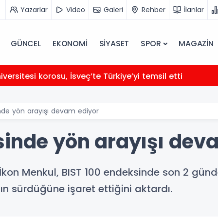
Yazarlar
Video
Galeri
Rehber
İlanlar
GÜNCEL
EKONOMİ
SİYASET
SPOR
MAGAZİN
versitesi korosu, İsveç’te Türkiye’yi temsil etti
nde yön arayışı devam ediyor
sinde yön arayışı dev
kon Menkul, BIST 100 endeksinde son 2 günde 
 sürdüğüne işaret ettiğini aktardı.