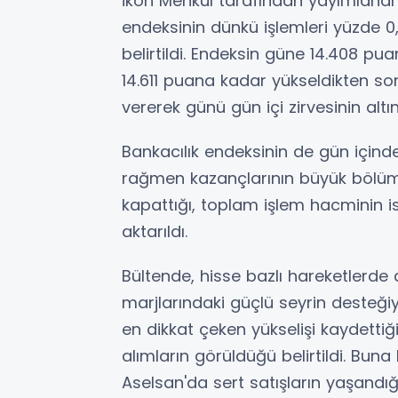
İkon Menkul tarafından yayımlanan
endeksinin dünkü işlemleri yüzde 
belirtildi. Endeksin güne 14.408 pu
14.611 puana kadar yükseldikten s
vererek günü gün içi zirvesinin alt
Bankacılık endeksinin de gün içind
rağmen kazançlarının büyük bölümü
kapattığı, toplam işlem hacminin is
aktarıldı.
Bültende, hisse bazlı hareketlerde a
marjlarındaki güçlü seyrin desteğiy
en dikkat çeken yükselişi kaydettiği
alımların görüldüğü belirtildi. Bu
Aselsan'da sert satışların yaşandığı