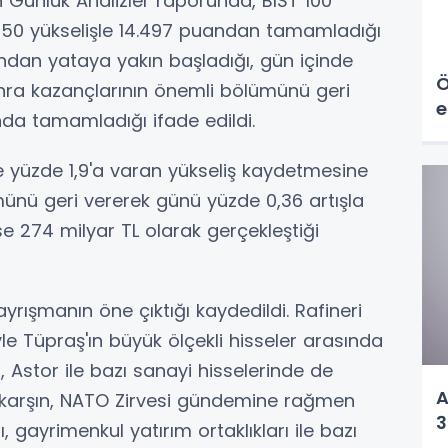
 Günlük Analizler raporunda, BIST 100
0,50 yükselişle 14.497 puandan tamamladığı
andan yataya yakın başladığı, gün içinde
Ö
onra kazançlarının önemli bölümünü geri
e
ında tamamladığı ifade edildi.
e yüzde 1,9'a varan yükseliş kaydetmesine
nü geri vererek günü yüzde 0,36 artışla
e 274 milyar TL olarak gerçekleştiği
yrışmanın öne çıktığı kaydedildi. Rafineri
le Tüpraş'ın büyük ölçekli hisseler arasında
, Astor ile bazı sanayi hisselerinde de
A
na karşın, NATO Zirvesi gündemine rağmen
3
, gayrimenkul yatırım ortaklıkları ile bazı