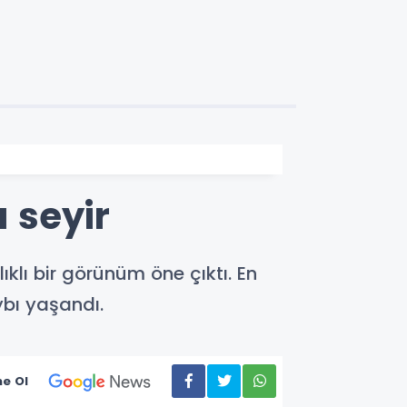
ı seyir
klı bir görünüm öne çıktı. En
bı yaşandı.
e Ol