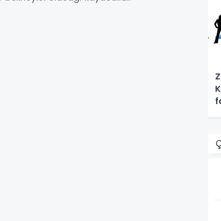
Z
K
f
Ç