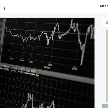
Abon
8:48