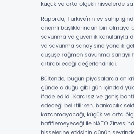
küçük ve orta ölçekli hisselerde satı
Raporda, Türkiye'nin ev sahipliği
önemli başlıklarından biri olmaya d
savunma ve güvenlik konularıyla dev
ve savunma sanayisine yönelik gel
düşüşe rağmen savunma sanayii hiss
artırabileceği değerlendirildi.
Bültende, bugün piyasalarda en krit
günde olduğu gibi gün içindeki yüks
ifade edildi. Kararsız ve geniş bant
edeceği belirtilirken, bankacılık s
kazanmayacağı, küçük ve orta ölçekl
hafiflemeyeceği ile NATO Zirvesi'
hisselerine etkisinin günün seyrinde