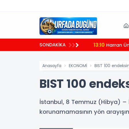
13:10
SONDAKİKA
ak
Harran Üni
Anasayfa
EKONOMİ
BIST 100 endeksi
BIST 100 endek
İstanbul, 8 Temmuz (Hibya) – İ
korunamamasının yön arayışının