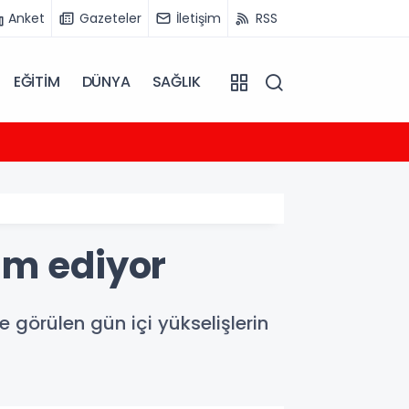
Anket
Gazeteler
İletişim
RSS
EĞİTİM
DÜNYA
SAĞLIK
12:59
Ceylan
am ediyor
görülen gün içi yükselişlerin