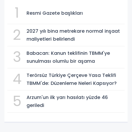
1
Resmi Gazete başlıkları
2
2027 yılı bina metrekare normal inşaat
maliyetleri belirlendi
3
Babacan: Kanun teklifinin TBMM'ye
sunulması olumlu bir aşama
4
Terörsüz Türkiye Çerçeve Yasa Teklifi
TBMM'de: Düzenleme Neleri Kapsıyor?
5
Arzum'un ilk yarı hasılatı yüzde 46
geriledi