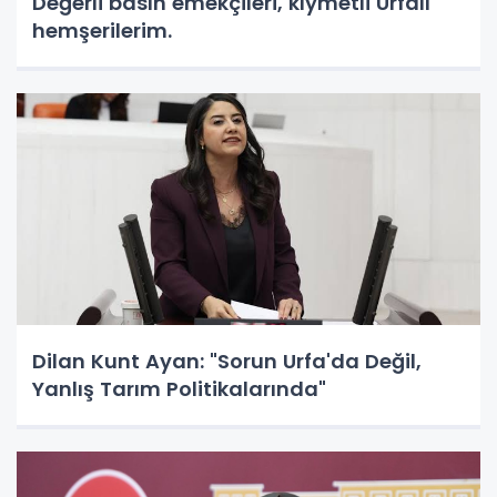
Değerli basın emekçileri, kıymetli Urfalı
hemşerilerim.
Dilan Kunt Ayan: "Sorun Urfa'da Değil,
Yanlış Tarım Politikalarında"