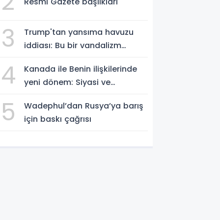
2
Resmi Gazete başlıkları
3
Trump'tan yansıma havuzu
iddiası: Bu bir vandalizm
eylemi
4
Kanada ile Benin ilişkilerinde
yeni dönem: Siyasi ve
ekonomik iş birliği güçleniyor
5
Wadephul’dan Rusya’ya barış
için baskı çağrısı