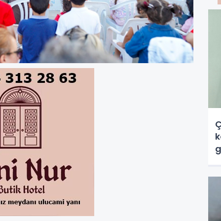
Ç
k
g