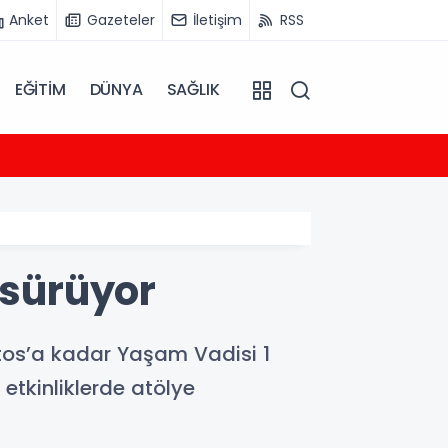
Anket
Gazeteler
İletişim
RSS
EĞİTİM
DÜNYA
SAĞLIK
18:49
Gürlek
 sürüyor
stos’a kadar Yaşam Vadisi 1
 etkinliklerde atölye