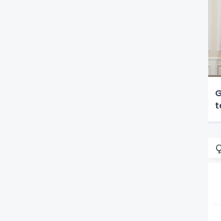
G
t
Ç