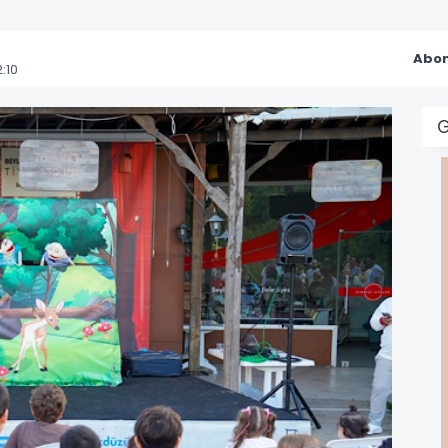
Abon
:10