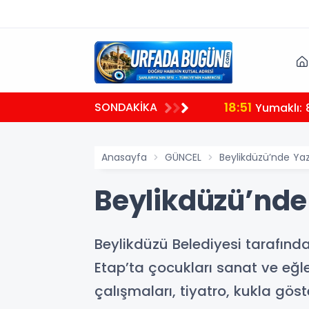
18:51
SONDAKİKA
Yumaklı: 
Anasayfa
GÜNCEL
Beylikdüzü’nde Yaz
Beylikdüzü’nde 
Beylikdüzü Belediyesi tarafınd
Etap’ta çocukları sanat ve eğle
çalışmaları, tiyatro, kukla göster