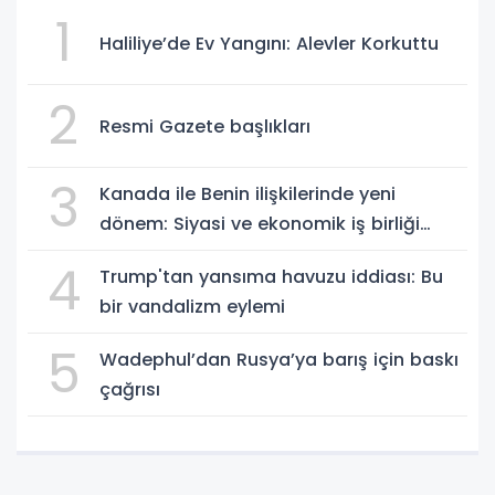
1
Haliliye’de Ev Yangını: Alevler Korkuttu
2
Resmi Gazete başlıkları
3
Kanada ile Benin ilişkilerinde yeni
dönem: Siyasi ve ekonomik iş birliği
güçleniyor
4
Trump'tan yansıma havuzu iddiası: Bu
bir vandalizm eylemi
5
Wadephul’dan Rusya’ya barış için baskı
çağrısı