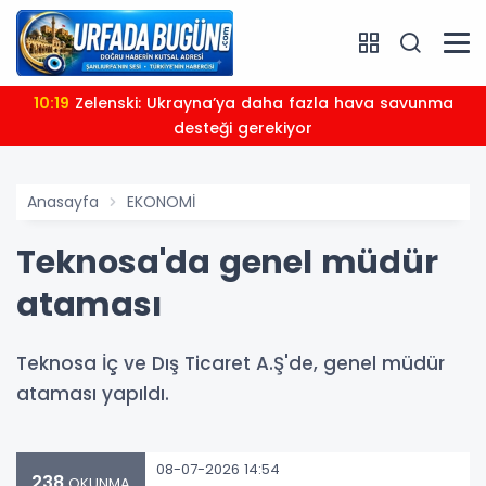
10:19
Zelenski: Ukrayna’ya daha fazla hava savunma
desteği gerekiyor
Anasayfa
EKONOMİ
Teknosa'da genel müdür
ataması
Teknosa İç ve Dış Ticaret A.Ş'de, genel müdür
ataması yapıldı.
08-07-2026 14:54
238
OKUNMA