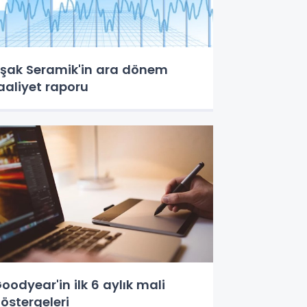
şak Seramik'in ara dönem
aaliyet raporu
oodyear'in ilk 6 aylık mali
östergeleri