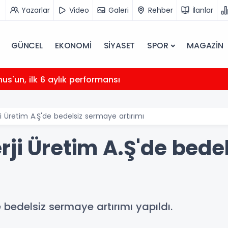
Yazarlar
Video
Galeri
Rehber
İlanlar
GÜNCEL
EKONOMİ
SİYASET
SPOR
MAGAZİN
nus'un, ilk 6 aylık performansı
i Üretim A.Ş'de bedelsiz sermaye artırımı
rji Üretim A.Ş'de bede
 bedelsiz sermaye artırımı yapıldı.