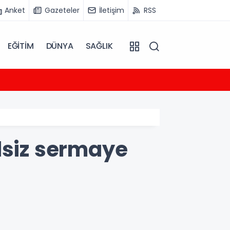
Anket
Gazeteler
İletişim
RSS
EĞİTİM
DÜNYA
SAĞLIK
04:40
Alark
lsiz sermaye