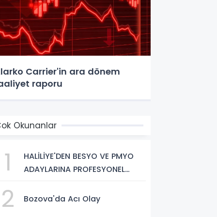
larko Carrier'in ara dönem
aaliyet raporu
ok Okunanlar
1
HALİLİYE'DEN BESYO VE PMYO
ADAYLARINA PROFESYONEL
HAZIRLIK DESTEĞİ
2
Bozova'da Acı Olay