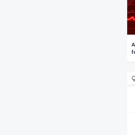
A
f
Ç