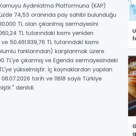
an Kamuyu Aydınlatma Platformuna (KAP)
 yüzde 74,53 oranında pay sahibi bulunduğu
00.000 TL olan çıkarılmış sermayesini
U
60,24 TL tutarındaki kısmı yeniden
f
ve 50.461.939,76 TL tutarındaki kısmı
lumlu farklarından) karşılanmak üzere
.000 TL'ye çıkarmış ve Egenda sermayesindeki
TL'ye yükselmiştir. İç kaynaklardan yapılan
 08.07.2026 tarih ve 11618 sayılı Türkiye
tir.'' denildi.
G
g