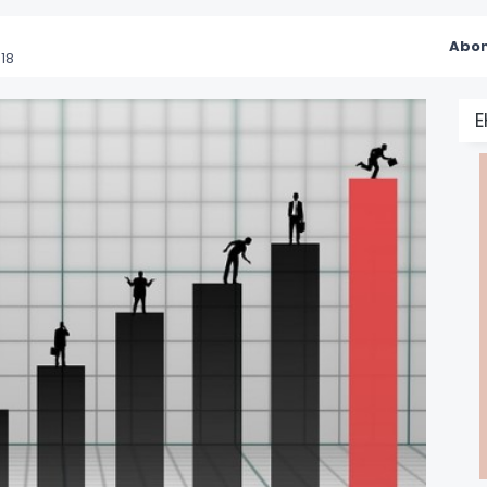
Abon
18