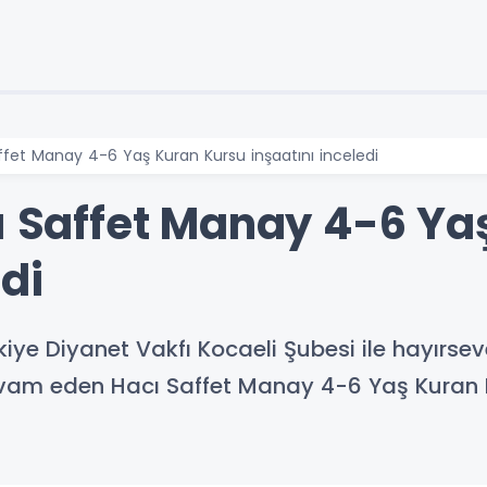
affet Manay 4-6 Yaş Kuran Kursu inşaatını inceledi
cı Saffet Manay 4-6 Ya
edi
rkiye Diyanet Vakfı Kocaeli Şubesi ile hayırse
devam eden Hacı Saffet Manay 4-6 Yaş Kuran K