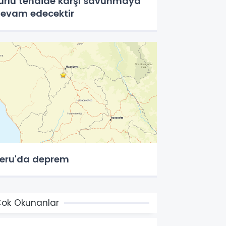
ürlü tehdide karşı savunmaya
evam edecektir
eru'da deprem
ok Okunanlar