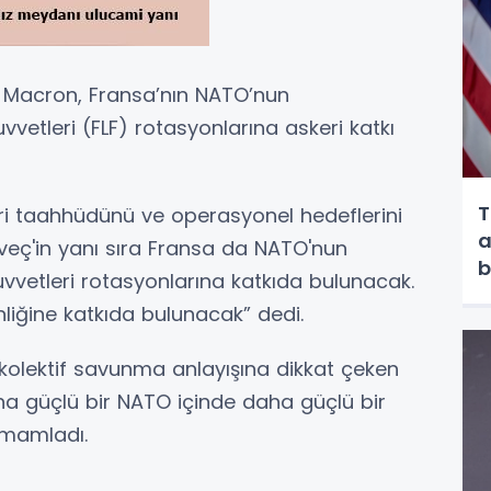
Macron, Fransa’nın NATO’nun
uvvetleri (FLF) rotasyonlarına askeri katkı
T
keri taahhüdünü ve operasyonel hedeflerini
a
veç'in yanı sıra Fransa da NATO'nun
b
Kuvvetleri rotasyonlarına katkıda bulunacak.
liğine katkıda bulunacak” dedi.
kolektif savunma anlayışına dikkat çeken
ha güçlü bir NATO içinde daha güçlü bir
amamladı.