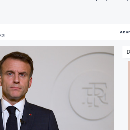
Abon
:01