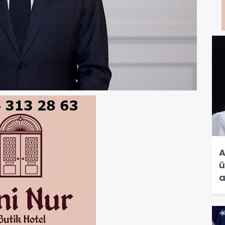
A
ü
a