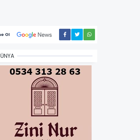
e Ol
DÜNYA