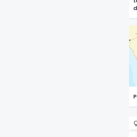
t
d
P
Ç