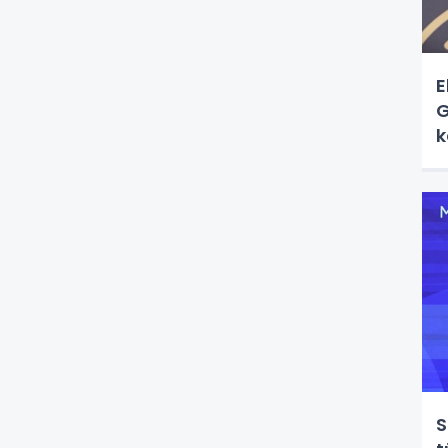
E
G
k
S