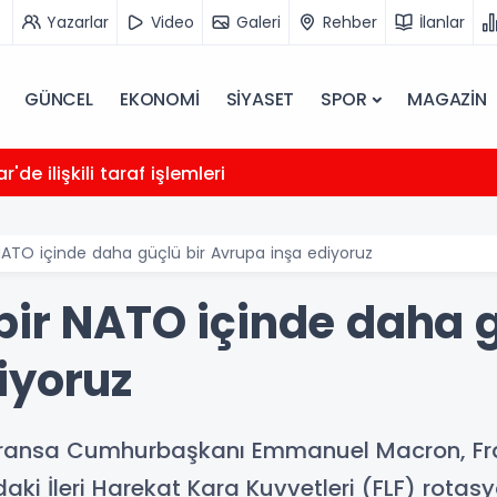
Yazarlar
Video
Galeri
Rehber
İlanlar
GÜNCEL
EKONOMİ
SİYASET
SPOR
MAGAZİN
de ilişkili taraf işlemleri
NATO içinde daha güçlü bir Avrupa inşa ediyoruz
bir NATO içinde daha g
iyoruz
ransa Cumhurbaşkanı Emmanuel Macron, Frans
aki İleri Harekat Kara Kuvvetleri (FLF) rotasy