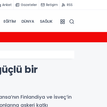
Anket
Gazeteler
İletişim
RSS
EĞİTİM
DÜNYA
SAĞLIK
23:54
AFAD 
üçlü bir
a’nın Finlandiya ve İsveç’in
onlarına askeri katkı