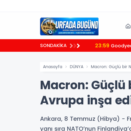
23:59
SONDAKİKA
Goodyear'
Anasayfa
DÜNYA
Macron: Güçlü bir 
Macron: Güçlü 
Avrupa inşa ed
Ankara, 8 Temmuz (Hibya) - F
yanı sıra NATO’nun Finlandiya’d