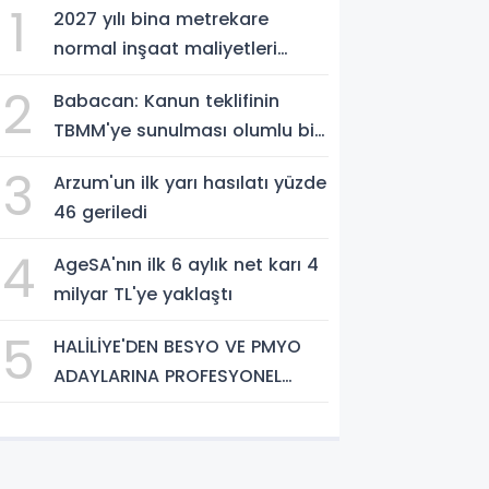
1
2027 yılı bina metrekare
normal inşaat maliyetleri
belirlendi
2
Babacan: Kanun teklifinin
TBMM'ye sunulması olumlu bir
aşama
3
Arzum'un ilk yarı hasılatı yüzde
46 geriledi
4
AgeSA'nın ilk 6 aylık net karı 4
milyar TL'ye yaklaştı
5
HALİLİYE'DEN BESYO VE PMYO
ADAYLARINA PROFESYONEL
HAZIRLIK DESTEĞİ