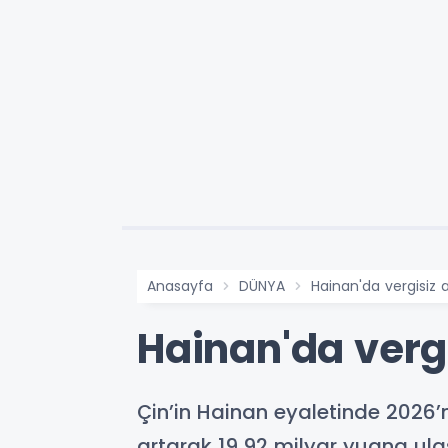
Anasayfa
DÜNYA
Hainan'da vergisiz a
Hainan'da vergi
Çin’in Hainan eyaletinde 2026’n
artarak 19,92 milyar yuana ulaş