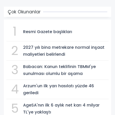
Çok Okunanlar
1
Resmi Gazete başlıkları
2
2027 yılı bina metrekare normal inşaat
maliyetleri belirlendi
3
Babacan: Kanun teklifinin TBMM'ye
sunulması olumlu bir aşama
4
Arzum'un ilk yarı hasılatı yüzde 46
geriledi
5
AgeSA'nın ilk 6 aylık net karı 4 milyar
TL'ye yaklaştı