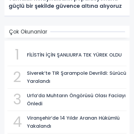
güçlü bir şekilde güvence altına alıyoruz
Çok Okunanlar
1
FİLİSTİN İÇİN ŞANLIURFA TEK YÜREK OLDU
2
Siverek’te TIR Şarampole Devrildi: Sürücü
Yaralandı
3
Urfa’da Muhtarın Öngörüsü Olası Faciayı
Önledi
4
Viranşehir’de 14 Yıldır Aranan Hükümlü
Yakalandı