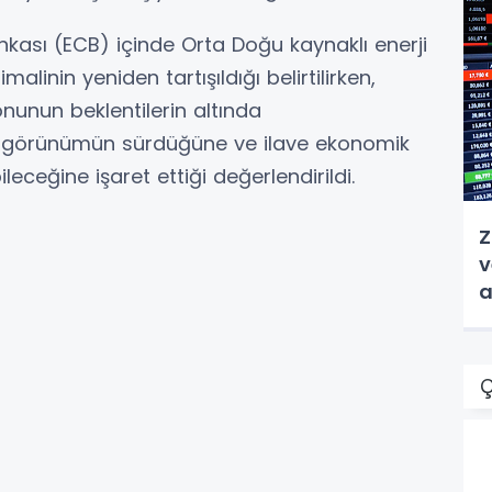
kası (ECB) içinde Orta Doğu kaynaklı enerji
timalinin yeniden tartışıldığı belirtilirken,
onunun beklentilerin altında
ıf görünümün sürdüğüne ve ilave ekonomik
ceğine işaret ettiği değerlendirildi.
Z
v
a
Ç