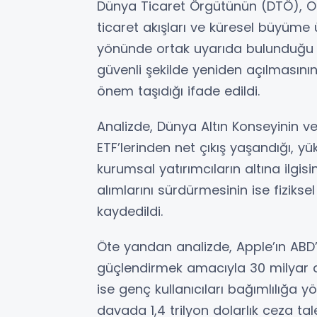
Dünya Ticaret Örgütünün (DTÖ), Ort
ticaret akışları ve küresel büyüme ü
yönünde ortak uyarıda bulunduğu b
güvenli şekilde yeniden açılmasının
önem taşıdığı ifade edildi.
Analizde, Dünya Altın Konseyinin ve
ETF’lerinden net çıkış yaşandığı, yü
kurumsal yatırımcıların altına ilgisin
alımlarını sürdürmesinin ise fiziks
kaydedildi.
Öte yandan analizde, Apple’ın ABD’
güçlendirmek amacıyla 30 milyar dol
ise genç kullanıcıları bağımlılığa y
davada 1,4 trilyon dolarlık ceza tal