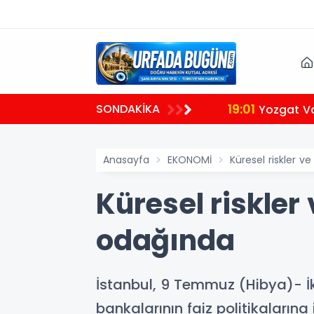
19:01
SONDAKİKA
ldı
Yozgat Va
Anasayfa
EKONOMİ
Küresel riskler ve
Küresel riskler 
odağında
İstanbul, 9 Temmuz (Hibya)- İk
bankalarının faiz politikalarına 