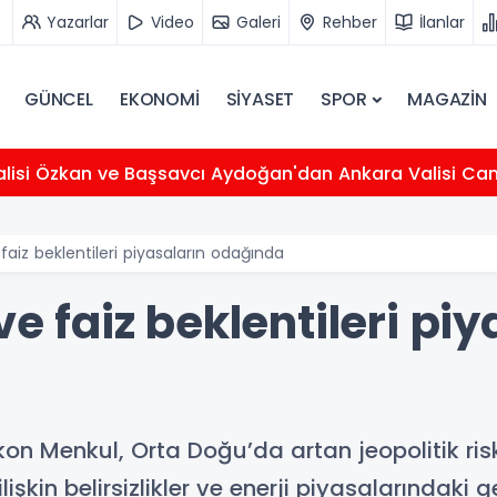
Yazarlar
Video
Galeri
Rehber
İlanlar
GÜNCEL
EKONOMİ
SİYASET
SPOR
MAGAZİN
lisi Özkan ve Başsavcı Aydoğan'dan Ankara Valisi Can
 faiz beklentileri piyasaların odağında
ve faiz beklentileri pi
on Menkul, Orta Doğu’da artan jeopolitik risk
ilişkin belirsizlikler ve enerji piyasalarındak