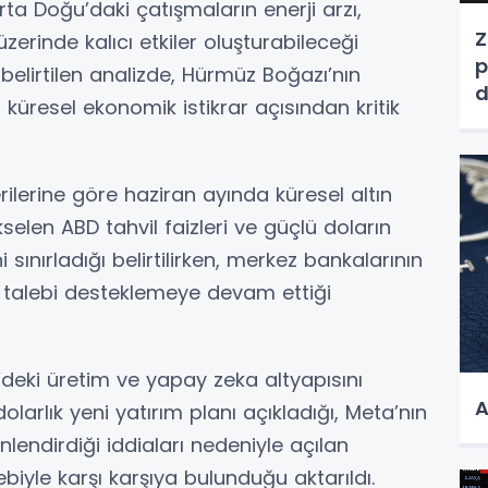
a Doğu’daki çatışmaların enerji arzı,
Z
zerinde kalıcı etkiler oluşturabileceği
p
elirtilen analizde, Hürmüz Boğazı’nın
d
 küresel ekonomik istikrar açısından kritik
rilerine göre haziran ayında küresel altın
kselen ABD tahvil faizleri ve güçlü doların
i sınırladığı belirtilirken, merkez bankalarının
el talebi desteklemeye devam ettiği
deki üretim ve yapay zeka altyapısını
A
arlık yeni yatırım planı açıkladığı, Meta’nın
önlendirdiği iddiaları nedeniyle açılan
ebiyle karşı karşıya bulunduğu aktarıldı.