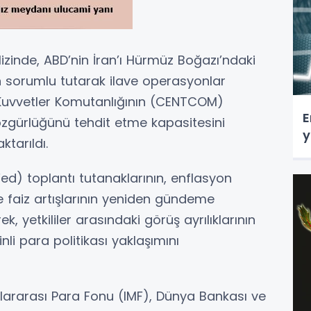
izinde, ABD’nin İran’ı Hürmüz Boğazı’ndaki
an sorumlu tutarak ilave operasyonlar
ez Kuvvetler Komutanlığının (CENTCOM)
E
özgürlüğünü tehdit etme kapasitesini
y
tarıldı.
ed) toplantı tutanaklarının, enflasyon
ave faiz artışlarının yeniden gündeme
rek, yetkililer arasındaki görüş ayrılıklarının
nli para politikası yaklaşımını
luslararası Para Fonu (IMF), Dünya Bankası ve