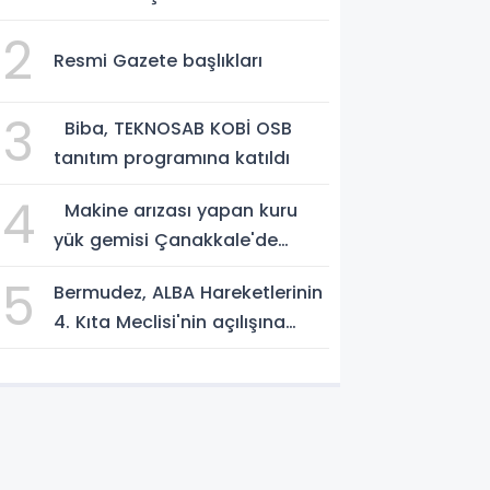
Yılmaz vekalet edecek
2
Resmi Gazete başlıkları
3
Biba, TEKNOSAB KOBİ OSB
tanıtım programına katıldı
4
Makine arızası yapan kuru
yük gemisi Çanakkale'de
güvenli bölgeye demirletildi
5
Bermudez, ALBA Hareketlerinin
4. Kıta Meclisi'nin açılışına
katıldı