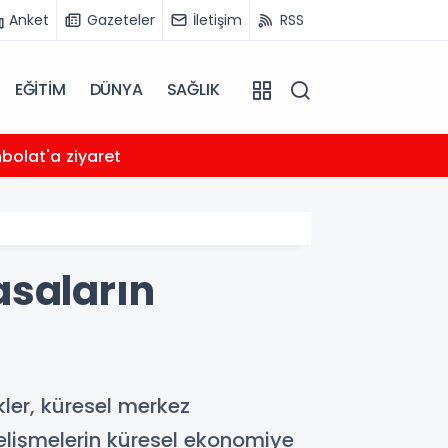
Anket
Gazeteler
İletişim
RSS
EĞİTİM
DÜNYA
SAĞLIK
18:55
bolat'a ziyaret
Bakan 
yasaların
ler, küresel merkez
i gelişmelerin küresel ekonomiye