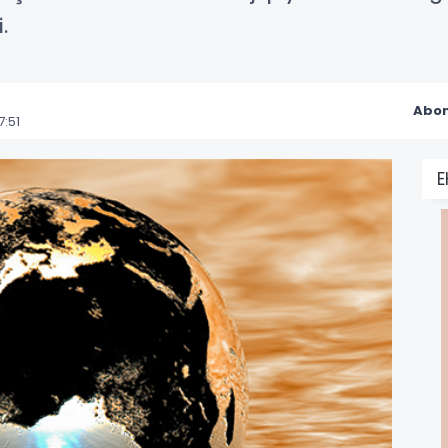
.
Abon
:51