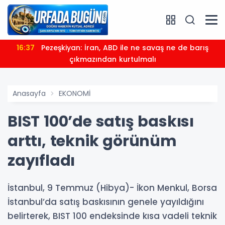
16:37
Pezeşkiyan: İran, ABD ile ne savaş ne de barış
çıkmazından kurtulmalı
Anasayfa
EKONOMİ
BIST 100’de satış baskısı
arttı, teknik görünüm
zayıfladı
İstanbul, 9 Temmuz (Hibya)- İkon Menkul, Borsa
İstanbul’da satış baskısının genele yayıldığını
belirterek, BIST 100 endeksinde kısa vadeli teknik