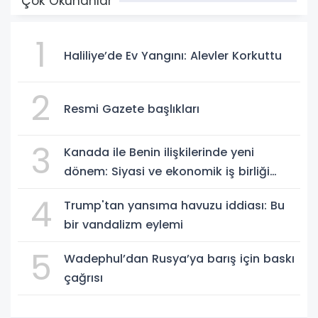
Çok Okunanlar
1
Haliliye’de Ev Yangını: Alevler Korkuttu
2
Resmi Gazete başlıkları
3
Kanada ile Benin ilişkilerinde yeni
dönem: Siyasi ve ekonomik iş birliği
güçleniyor
4
Trump'tan yansıma havuzu iddiası: Bu
bir vandalizm eylemi
5
Wadephul’dan Rusya’ya barış için baskı
çağrısı