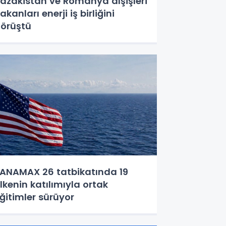
azakistan ve Romanya dışişleri
akanları enerji iş birliğini
örüştü
ANAMAX 26 tatbikatında 19
lkenin katılımıyla ortak
ğitimler sürüyor