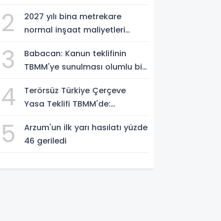
2
2027 yılı bina metrekare
normal inşaat maliyetleri
belirlendi
3
Babacan: Kanun teklifinin
TBMM'ye sunulması olumlu bir
aşama
4
Terörsüz Türkiye Çerçeve
Yasa Teklifi TBMM'de:
Düzenleme Neleri Kapsıyor?
5
Arzum'un ilk yarı hasılatı yüzde
46 geriledi