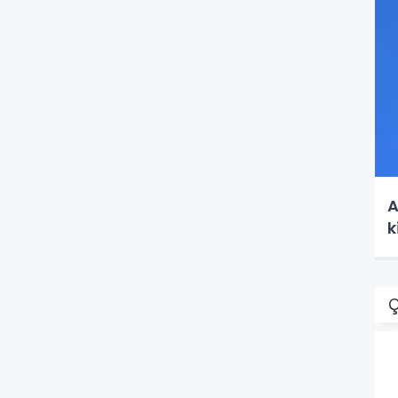
A
k
Ç