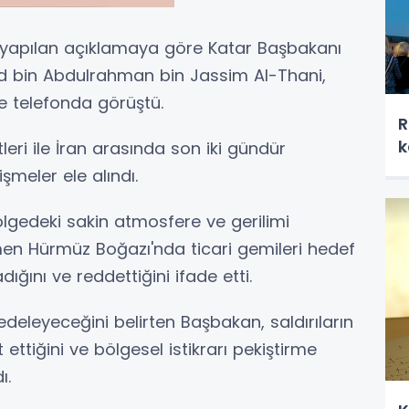
an yapılan açıklamaya göre Katar Başbakanı
d bin Abdulrahman bin Jassim Al-Thani,
le telefonda görüştü.
R
k
eri ile İran arasında son iki gündür
şmeler ele alındı.
gedeki sakin atmosfere ve gerilimi
n Hürmüz Boğazı'nda ticari gemileri hedef
adığını ve reddettiğini ifade etti.
deleyeceğini belirten Başbakan, saldırıların
 ettiğini ve bölgesel istikrarı pekiştirme
ı.