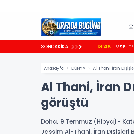
18:48
SONDAKİKA
MSB: TE
Anasayfa
DÜNYA
Al Thani, İran Dışiş
Al Thani, İran D
görüştü
Doha, 9 Temmuz (Hibya)- Kata
Jassim Al-Thani, İran Dışişleri 