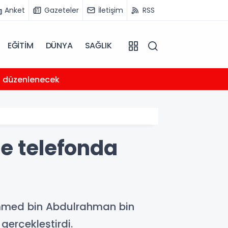
Anket
Gazeteler
İletişim
RSS
EĞİTİM
DÜNYA
SAĞLIK
18:46
e düzenlenecek
Forte'
ile telefonda
mmed bin Abdulrahman bin
gerçekleştirdi.