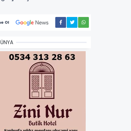
e Ol
DÜNYA