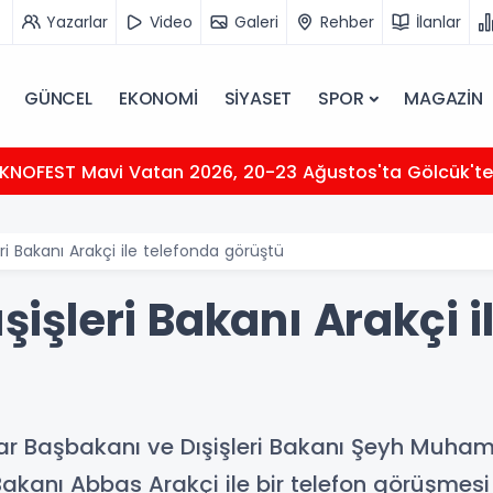
Yazarlar
Video
Galeri
Rehber
İlanlar
GÜNCEL
EKONOMİ
SİYASET
SPOR
MAGAZİN
KNOFEST Mavi Vatan 2026, 20-23 Ağustos'ta Gölcük't
leri Bakanı Arakçi ile telefonda görüştü
ışişleri Bakanı Arakçi 
r Başbakanı ve Dışişleri Bakanı Şeyh Muha
Bakanı Abbas Arakçi ile bir telefon görüşmesi 