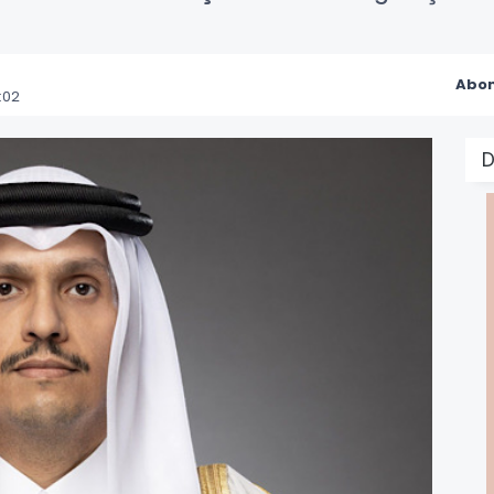
Abon
:02