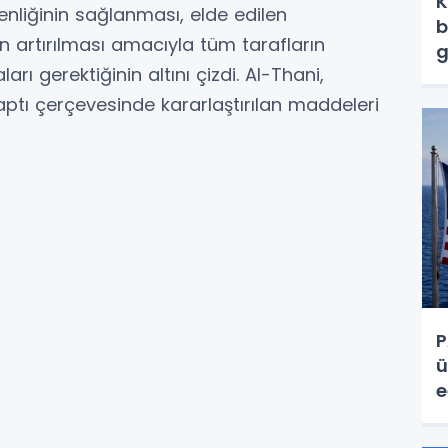
K
nliğinin sağlanması, elde edilen
b
n artırılması amacıyla tüm tarafların
g
rı gerektiğinin altını çizdi. Al-Thani,
tı çerçevesinde kararlaştırılan maddeleri
P
ü
e