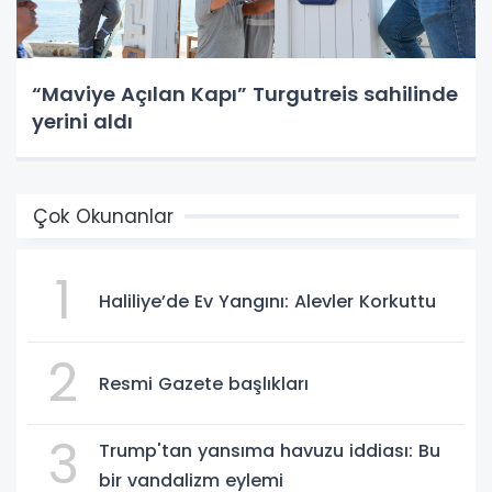
“Maviye Açılan Kapı” Turgutreis sahilinde
yerini aldı
Çok Okunanlar
1
Haliliye’de Ev Yangını: Alevler Korkuttu
2
Resmi Gazete başlıkları
3
Trump'tan yansıma havuzu iddiası: Bu
bir vandalizm eylemi