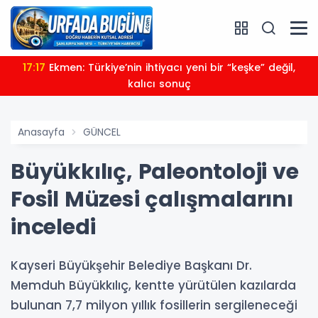
17:17
Ekmen: Türkiye’nin ihtiyacı yeni bir “keşke” değil,
kalıcı sonuç
Anasayfa
GÜNCEL
Büyükkılıç, Paleontoloji ve
Fosil Müzesi çalışmalarını
inceledi
Kayseri Büyükşehir Belediye Başkanı Dr.
Memduh Büyükkılıç, kentte yürütülen kazılarda
bulunan 7,7 milyon yıllık fosillerin sergileneceği