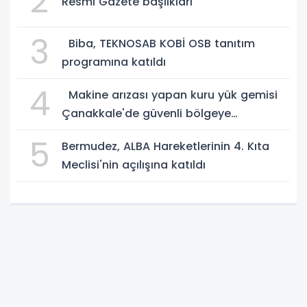
2
Resmi Gazete başlıkları
3
Biba, TEKNOSAB KOBİ OSB tanıtım
programına katıldı
4
Makine arızası yapan kuru yük gemisi
Çanakkale'de güvenli bölgeye
demirletildi
5
Bermudez, ALBA Hareketlerinin 4. Kıta
Meclisi'nin açılışına katıldı