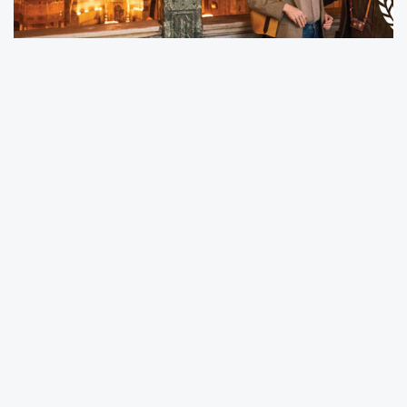
Türkiye Turizm Tanıtım ve Geliştirme Ajansı'nın