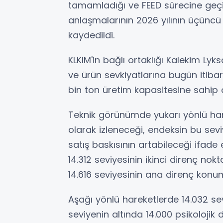
tamamladığı ve FEED sürecine geçiş h
anlaşmalarının 2026 yılının üçünc
kaydedildi.
KLKIM'in bağlı ortaklığı Kalekim Ly
ve ürün sevkiyatlarına bugün itibar
bin ton üretim kapasitesine sahip ol
Teknik görünümde yukarı yönlü harek
olarak izleneceği, endeksin bu sev
satış baskısının artabileceği ifade
14.312 seviyesinin ikinci direnç nok
14.616 seviyesinin ana direnç konu
Aşağı yönlü hareketlerde 14.032 sev
seviyenin altında 14.000 psikolojik d