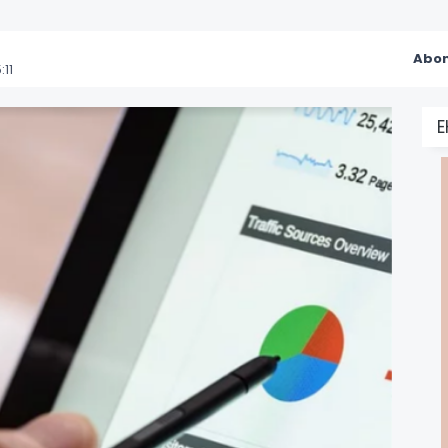
Abon
11