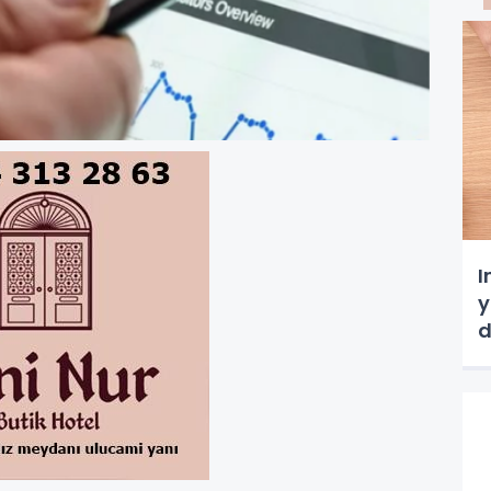
I
y
d