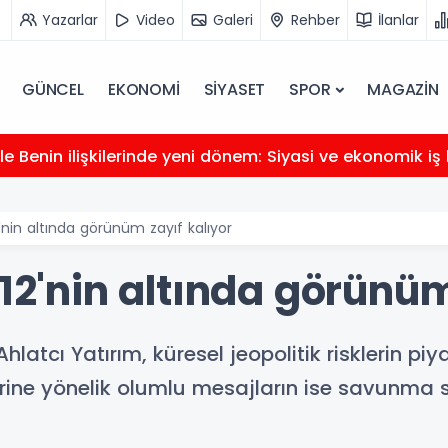
Yazarlar
Video
Galeri
Rehber
İlanlar
GÜNCEL
EKONOMİ
SİYASET
SPOR
MAGAZİN
e Benin ilişkilerinde yeni dönem: Siyasi ve ekonomik iş b
2'nin altında görünüm zayıf kalıyor
212'nin altında görünüm
atcı Yatırım, küresel jeopolitik risklerin piya
erine yönelik olumlu mesajların ise savunma s