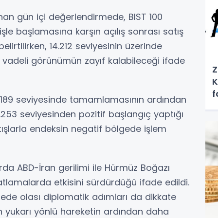
nan gün içi değerlendirmede, BIST 100
şle başlamasına karşın açılış sonrası satış
lirtilirken, 14.212 seviyesinin üzerinde
a vadeli görünümün zayıf kalabileceği ifade
Z
K
f
4.189 seviyesinde tamamlamasının ardından
.253 seviyesinden pozitif başlangıç yaptığı
satışlarla endeksin negatif bölgede işlem
rda ABD-İran gerilimi ile Hürmüz Boğazı
yatlamalarda etkisini sürdürdüğü ifade edildi.
dede olası diplomatik adımları da dikkate
nın yukarı yönlü hareketin ardından daha