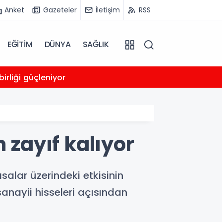
Anket
Gazeteler
İletişim
RSS
EĞİTİM
DÜNYA
SAĞLIK
00:05
irliği güçleniyor
Trump
 zayıf kalıyor
salar üzerindeki etkisinin
anayii hisseleri açısından