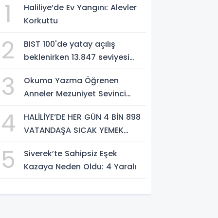
1
Haliliye’de Ev Yangını: Alevler
Korkuttu
2
BIST 100'de yatay açılış
beklenirken 13.847 seviyesi
direnç olarak öne çıkıyor
3
Okuma Yazma Öğrenen
Anneler Mezuniyet Sevinci
Yaşadı
4
HALİLİYE’DE HER GÜN 4 BİN 898
VATANDAŞA SICAK YEMEK
DESTEĞİ
5
Siverek’te Sahipsiz Eşek
Kazaya Neden Oldu: 4 Yaralı