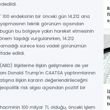
dedildi.
B
f
ST 100 endeksinin bir önceki gün 14.212 ana
s
ş yapmasının teknik görünüm açısından
n bugün bu bölgeye yakın hareket etmesinin
nem taşıdığı vurgulanırken, 14.212
lanamadığı sürece kısa vadeli görünümün
ade edildi.
(ABD) ilişkilerine ilişkin gelişmelere de yer
anı Donald Trump'ın CAATSA yaptırımlarının
tışına ilişkin kararın değerlendirileceğini
opolitik risk algısı açısından pozitif bir
İ
f
b
m hacminin 100 milyar TL olduğu, önceki işlem