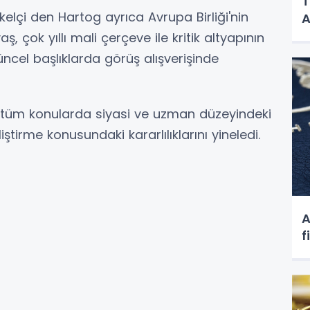
T
elçi den Hartog ayrıca Avrupa Birliği'nin
A
, çok yıllı mali çerçeve ile kritik altyapının
güncel başlıklarda görüş alışverişinde
ren tüm konularda siyasi ve uzman düzeyindeki
irme konusundaki kararlılıklarını yineledi.
A
f