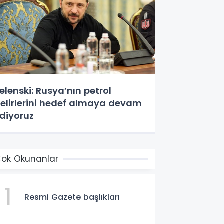
elenski: Rusya’nın petrol
elirlerini hedef almaya devam
diyoruz
ok Okunanlar
1
Resmi Gazete başlıkları