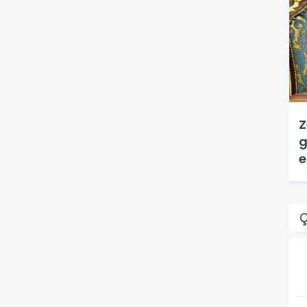
Z
g
e
Ç