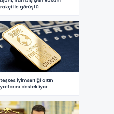
ajani, İran Dışişleri Bakanı
rakçi ile görüştü
teşkes iyimserliği altın
iyatlarını destekliyor