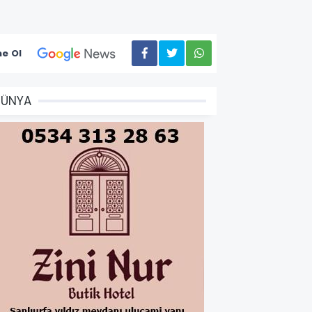
e Ol
DÜNYA