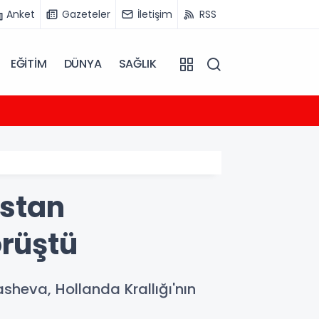
Anket
Gazeteler
İletişim
RSS
EĞİTİM
DÜNYA
SAĞLIK
12:10
MSB: Bi
istan
örüştü
sheva, Hollanda Krallığı'nın