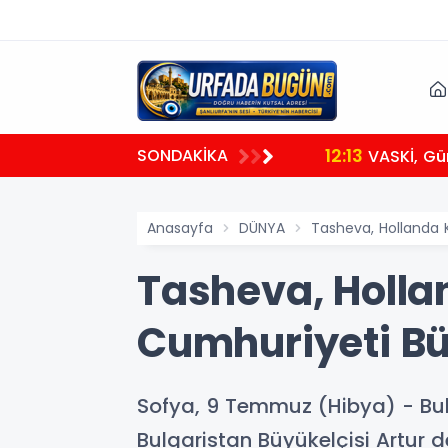
12:13
SONDAKİKA
VASKİ, Gü
Anasayfa
DÜNYA
Tasheva, Hollanda K
Tasheva, Hollan
Cumhuriyeti Büy
Sofya, 9 Temmuz (Hibya) - Bulg
Bulgaristan Büyükelçisi Artur d