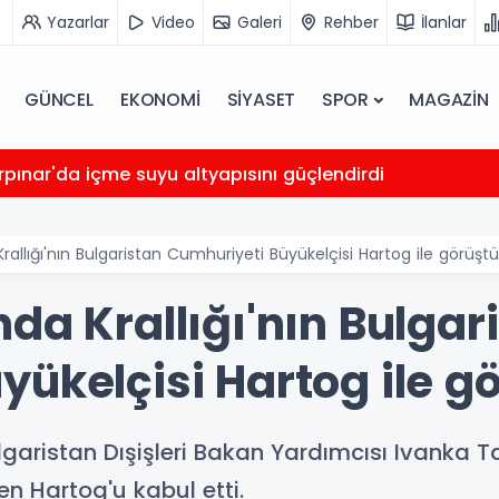
Yazarlar
Video
Galeri
Rehber
İlanlar
GÜNCEL
EKONOMİ
SİYASET
SPOR
MAGAZİN
rpınar'da içme suyu altyapısını güçlendirdi
rallığı'nın Bulgaristan Cumhuriyeti Büyükelçisi Hartog ile görüştü
da Krallığı'nın Bulgar
ükelçisi Hartog ile g
aristan Dışişleri Bakan Yardımcısı Ivanka Ta
en Hartog'u kabul etti.