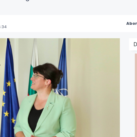
Abon
5:34