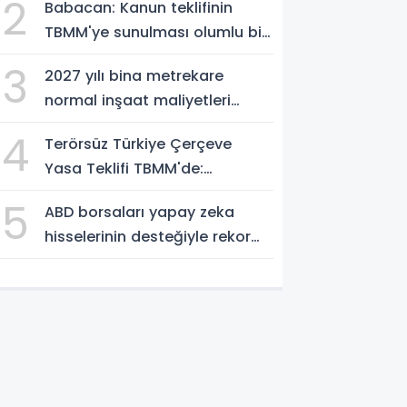
2
Babacan: Kanun teklifinin
TBMM'ye sunulması olumlu bir
aşama
3
2027 yılı bina metrekare
normal inşaat maliyetleri
belirlendi
4
Terörsüz Türkiye Çerçeve
Yasa Teklifi TBMM'de:
Düzenleme Neleri Kapsıyor?
5
ABD borsaları yapay zeka
hisselerinin desteğiyle rekor
seviyelere yükseldi