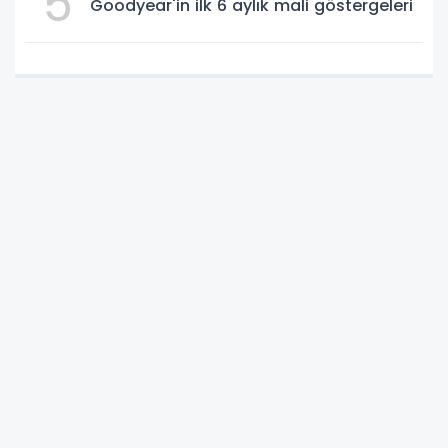
5
Goodyear'in ilk 6 aylık mali göstergeleri
Anasayfa
GÜNCEL