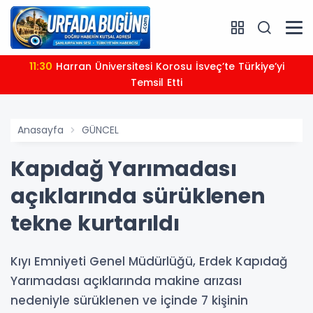
11:30
Harran Üniversitesi Korosu İsveç’te Türkiye’yi
Temsil Etti
Anasayfa
GÜNCEL
Kapıdağ Yarımadası
açıklarında sürüklenen
tekne kurtarıldı
Kıyı Emniyeti Genel Müdürlüğü, Erdek Kapıdağ
Yarımadası açıklarında makine arızası
nedeniyle sürüklenen ve içinde 7 kişinin