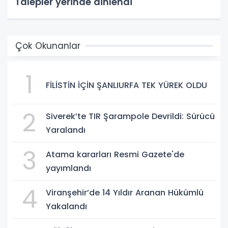
Talepler yerinde dinlendi
Çok Okunanlar
1
FİLİSTİN İÇİN ŞANLIURFA TEK YÜREK OLDU
2
Siverek’te TIR Şarampole Devrildi: Sürücü
Yaralandı
3
Atama kararları Resmi Gazete'de
yayımlandı
4
Viranşehir’de 14 Yıldır Aranan Hükümlü
Yakalandı