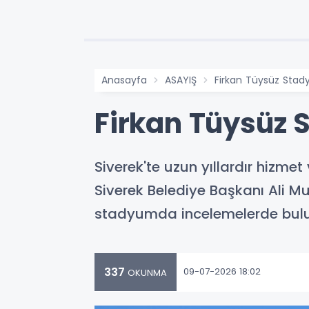
Anasayfa
ASAYIŞ
Firkan Tüysüz Stad
Firkan Tüysüz 
Siverek'te uzun yıllardır hizme
Siverek Belediye Başkanı Ali Mur
stadyumda incelemelerde bulun
337
09-07-2026 18:02
OKUNMA