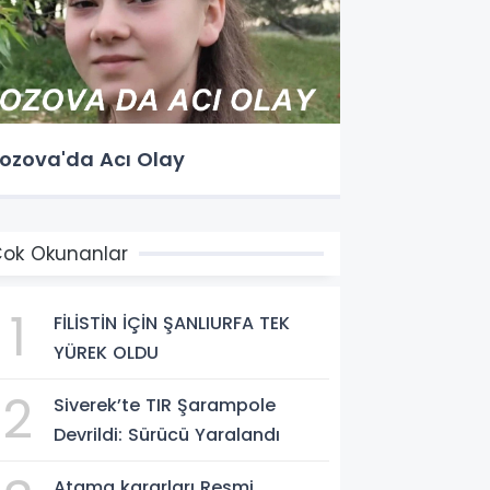
ozova'da Acı Olay
ok Okunanlar
1
FİLİSTİN İÇİN ŞANLIURFA TEK
YÜREK OLDU
2
Siverek’te TIR Şarampole
Devrildi: Sürücü Yaralandı
Atama kararları Resmi