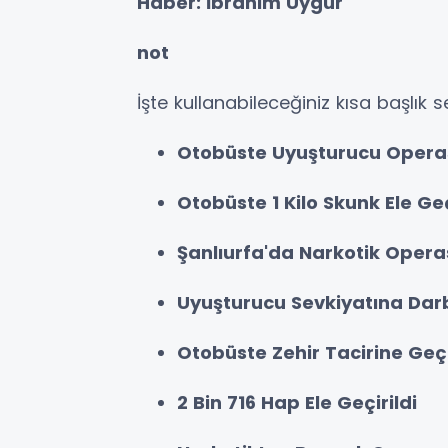
Haber: İbrahim Uygur
not
İşte kullanabileceğiniz kısa başlık s
Otobüste Uyuşturucu Oper
Otobüste 1 Kilo Skunk Ele Geç
Şanlıurfa'da Narkotik Oper
Uyuşturucu Sevkiyatına Dar
Otobüste Zehir Tacirine Geç
2 Bin 716 Hap Ele Geçirildi