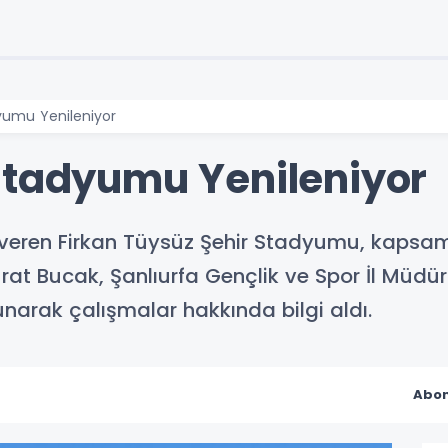
yumu Yenileniyor
Stadyumu Yenileniyor
t veren Firkan Tüysüz Şehir Stadyumu, kapsaml
at Bucak, Şanlıurfa Gençlik ve Spor İl Müdürü 
arak çalışmalar hakkında bilgi aldı.
Abon