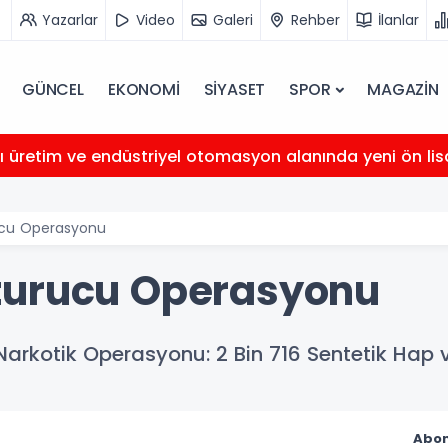
Yazarlar
Video
Galeri
Rehber
İlanlar
GÜNCEL
EKONOMİ
SİYASET
SPOR
MAGAZİN
llı üretim ve endüstriyel otomasyon alanında yeni ön li
ucu Operasyonu
turucu Operasyonu
rkotik Operasyonu: 2 Bin 716 Sentetik Hap ve 
Abon