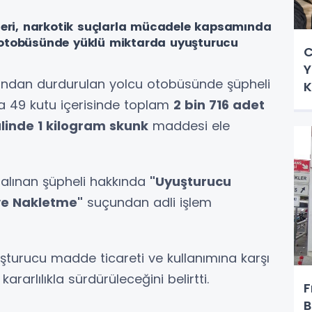
pleri, narkotik suçlarla mücadele kapsamında
 otobüsünde yüklü miktarda uyuşturucu
C
Y
rafından durdurulan yolcu otobüsünde şüpheli
K
a 49 kutu içerisinde toplam
2 bin 716 adet
linde 1 kilogram skunk
maddesi ele
alınan şüpheli hakkında
"Uyuşturucu
ve Nakletme"
suçundan adli işlem
uşturucu madde ticareti ve kullanımına karşı
rarlılıkla sürdürüleceğini belirtti.
F
B