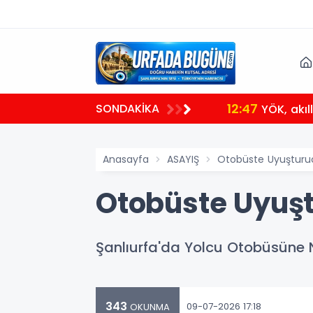
12:47
SONDAKİKA
YÖK, akı
Anasayfa
ASAYIŞ
Otobüste Uyuştur
Otobüste Uyuş
Şanlıurfa'da Yolcu Otobüsüne Na
343
09-07-2026 17:18
OKUNMA