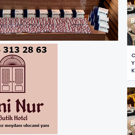
C
Y
K