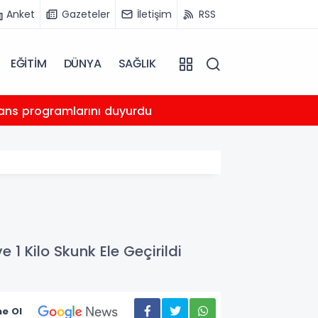
Anket
Gazeteler
İletişim
RSS
EĞİTİM
DÜNYA
SAĞLIK
12:58
sans programlarını duyurdu
Fırat 
1 Kilo Skunk Ele Geçirildi
e Ol