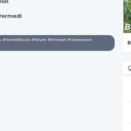
yon
 Vermedi
rucu #SentetikEcza #Skunk #Emniyet #Operasyon
B
Ç