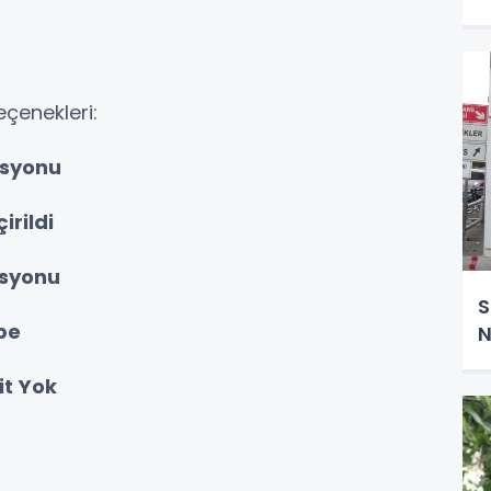
eçenekleri:
asyonu
irildi
asyonu
S
be
N
it Yok