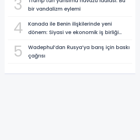
3
Trump'tan yansıma havuzu iddiası: Bu
bir vandalizm eylemi
4
Kanada ile Benin ilişkilerinde yeni
dönem: Siyasi ve ekonomik iş birliği
güçleniyor
5
Wadephul’dan Rusya’ya barış için baskı
çağrısı