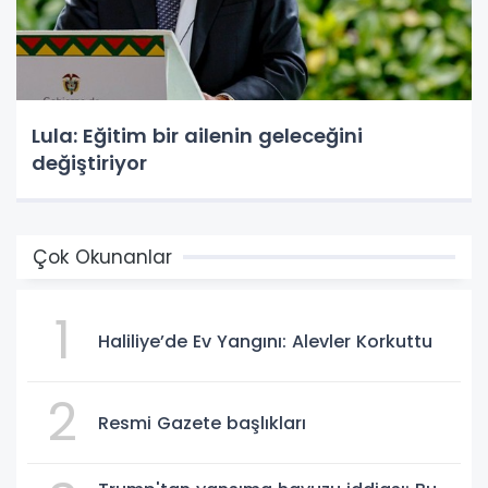
Lula: Eğitim bir ailenin geleceğini
değiştiriyor
Çok Okunanlar
1
Haliliye’de Ev Yangını: Alevler Korkuttu
2
Resmi Gazete başlıkları