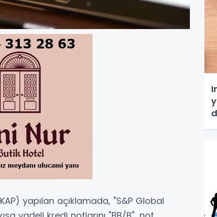
I
y
d
AP) yapılan açıklamada, "S&P Global
ısa vadeli kredi notlarını "BB/B", not