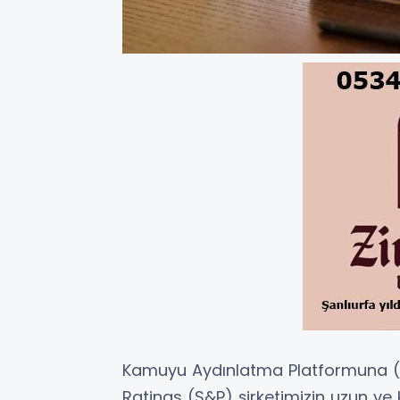
Kamuyu Aydınlatma Platformuna (K
Ratings (S&P) şirketimizin uzun ve k