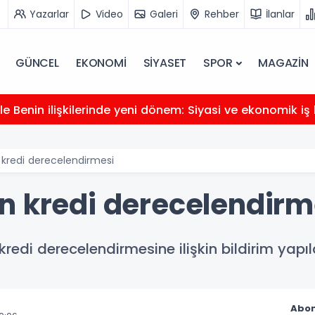
Yazarlar
Video
Galeri
Rehber
İlanlar
GÜNCEL
EKONOMİ
SİYASET
SPOR
MAGAZİN
e Benin ilişkilerinde yeni dönem: Siyasi ve ekonomik iş b
kredi derecelendirmesi
n kredi derecelendirm
edi derecelendirmesine ilişkin bildirim yapıld
Abon