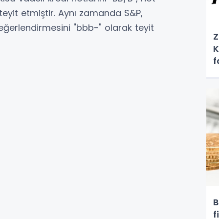
eyit etmiştir. Aynı zamanda S&P,
değerlendirmesini "bbb-" olarak teyit
Z
K
f
B
f