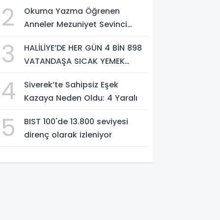
direnç olarak öne çıkıyor
2
Okuma Yazma Öğrenen
Anneler Mezuniyet Sevinci
Yaşadı
3
HALİLİYE’DE HER GÜN 4 BİN 898
VATANDAŞA SICAK YEMEK
DESTEĞİ
4
Siverek’te Sahipsiz Eşek
Kazaya Neden Oldu: 4 Yaralı
5
BIST 100'de 13.800 seviyesi
direnç olarak izleniyor