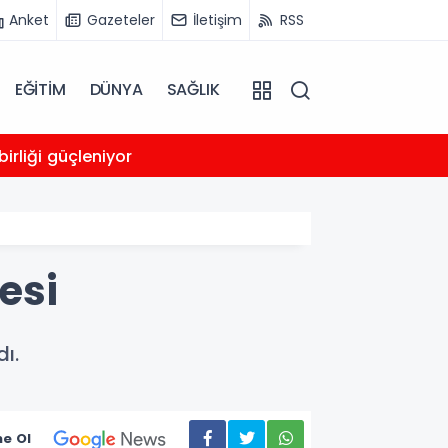
Anket
Gazeteler
İletişim
RSS
EĞİTİM
DÜNYA
SAĞLIK
00:05
irliği güçleniyor
Trump
esi
ı.
e Ol