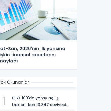
at-San, 2026'nın ilk yarısına
lişkin finansal raporlarını
nayladı
ok Okunanlar
1
BIST 100'de yatay açılış
beklenirken 13.847 seviyesi