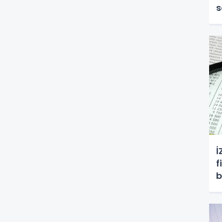
s
İ
f
b