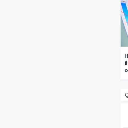
H
i
o
Ç