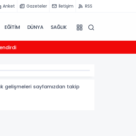
Anket
Gazeteler
İletişim
RSS
EĞİTİM
DÜNYA
SAĞLIK
11:10
endirdi
Kandıra
cak gelişmeleri sayfamızdan takip