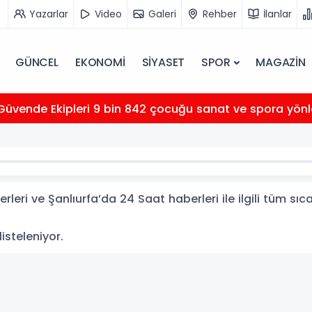
Yazarlar
Video
Galeri
Rehber
İlanlar
GÜNCEL
EKONOMİ
SİYASET
SPOR
MAGAZİN
Güvende Ekipleri 9 bin 842 çocuğu sanat ve spora yönl
leri ve Şanlıurfa’da 24 Saat haberleri ile ilgili tüm sı
listeleniyor.