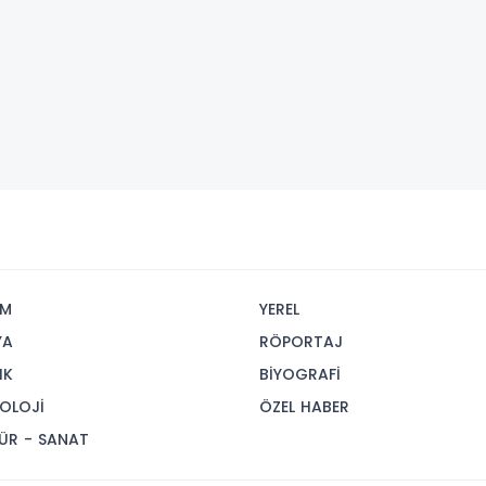
İM
YEREL
YA
RÖPORTAJ
IK
BİYOGRAFİ
OLOJİ
ÖZEL HABER
ÜR - SANAT