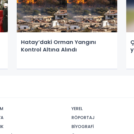
Hatay’daki Orman Yangını
Ç
Kontrol Altına Alındı
y
İM
YEREL
YA
RÖPORTAJ
IK
BİYOGRAFİ