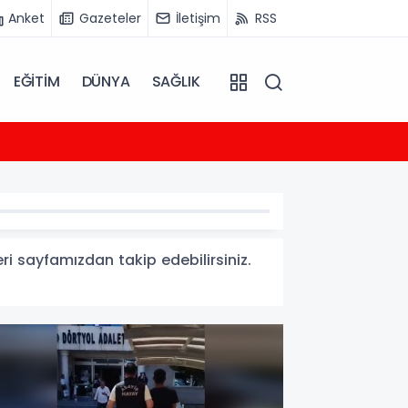
Anket
Gazeteler
İletişim
RSS
EĞİTİM
DÜNYA
SAĞLIK
08:03
Vadel
eri sayfamızdan takip edebilirsiniz.