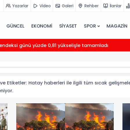
Yazarlar
Video
Galeri
Rehber
İlanlar
GÜNCEL
EKONOMİ
SİYASET
SPOR
MAGAZİN
 endeksi günü yüzde 0,81 yükselişle tamamladı
e Etiketler: Hatay haberleri ile ilgili tüm sıcak gelişmel
eniyor.