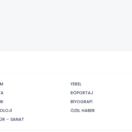
İM
YEREL
YA
RÖPORTAJ
IK
BİYOGRAFİ
OLOJİ
ÖZEL HABER
ÜR - SANAT