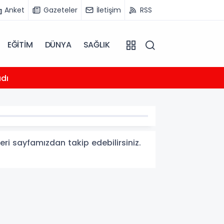
Anket
Gazeteler
İletişim
RSS
EĞİTİM
DÜNYA
SAĞLIK
05:05
adı
MLP S
leri sayfamızdan takip edebilirsiniz.