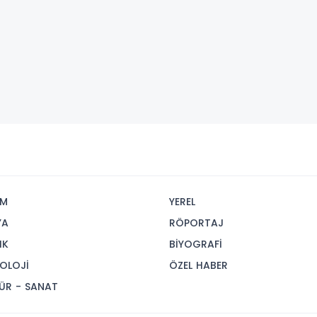
İM
YEREL
YA
RÖPORTAJ
IK
BİYOGRAFİ
OLOJİ
ÖZEL HABER
ÜR - SANAT