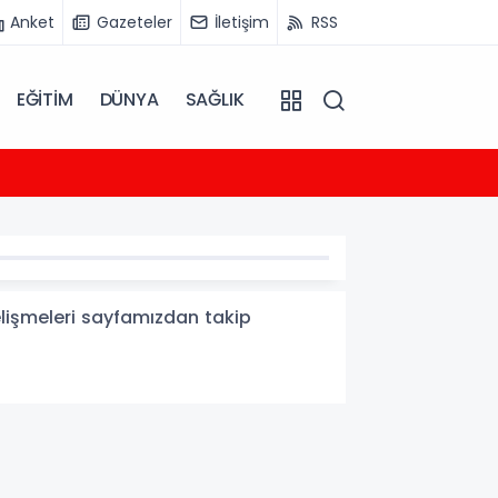
Anket
Gazeteler
İletişim
RSS
EĞİTİM
DÜNYA
SAĞLIK
18:37
KEGM: 
elişmeleri sayfamızdan takip