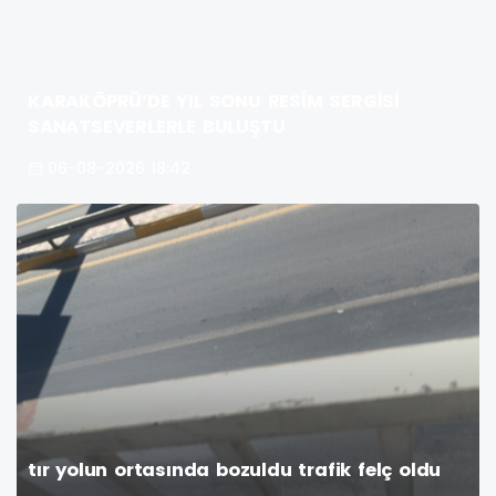
KARAKÖPRÜ’DE YIL SONU RESİM SERGİSİ
SANATSEVERLERLE BULUŞTU
06-08-2026 18:42
tır yolun ortasında bozuldu trafik felç oldu