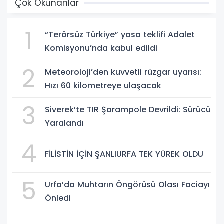
Çok Okunanlar
1
“Terörsüz Türkiye” yasa teklifi Adalet
Komisyonu’nda kabul edildi
2
Meteoroloji’den kuvvetli rüzgar uyarısı:
Hızı 60 kilometreye ulaşacak
3
Siverek’te TIR Şarampole Devrildi: Sürücü
Yaralandı
4
FİLİSTİN İÇİN ŞANLIURFA TEK YÜREK OLDU
5
Urfa’da Muhtarın Öngörüsü Olası Faciayı
Önledi