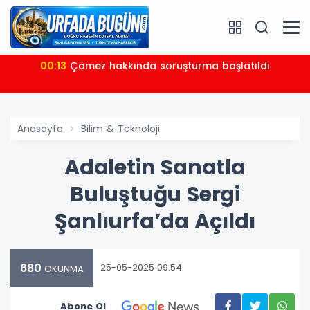
00:13
Çömez hakkında soruşturma başlatıldı
Anasayfa
Bilim & Teknoloji
Adaletin Sanatla
Buluştuğu Sergi
Şanlıurfa’da Açıldı
680
25-05-2025 09:54
OKUNMA
Abone Ol