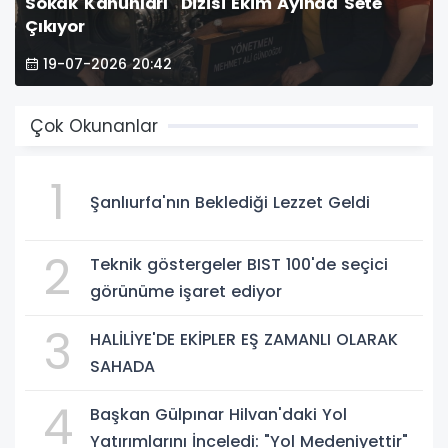
Sokak Kanunları" Dizisi Ekim Ayında Sete
Çıkıyor
19-07-2026 20:42
Çok Okunanlar
1
Şanlıurfa'nın Beklediği Lezzet Geldi
2
Teknik göstergeler BIST 100'de seçici
görünüme işaret ediyor
3
HALİLİYE'DE EKİPLER EŞ ZAMANLI OLARAK
SAHADA
4
Başkan Gülpınar Hilvan'daki Yol
Yatırımlarını İnceledi: "Yol Medeniyettir"