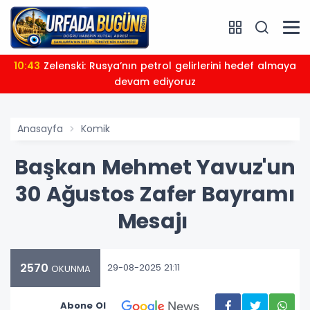
10:43
Zelenski: Rusya’nın petrol gelirlerini hedef almaya
devam ediyoruz
Anasayfa
Komik
Başkan Mehmet Yavuz'un
30 Ağustos Zafer Bayramı
Mesajı
2570
29-08-2025 21:11
OKUNMA
Abone Ol