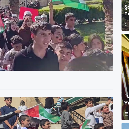
Ş
T
T
"
Y