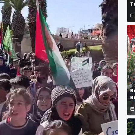
T
B
B