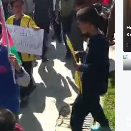
H
K
K
S