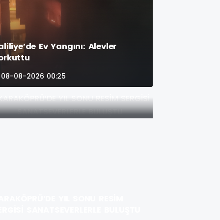
aliliye’de Ev Yangını: Alevler
orkuttu
08-08-2026 00:25
ARAKÖPRÜ’DE YIL SONU RESİM
ERGİSİ SANATSEVERLERLE BULUŞTU