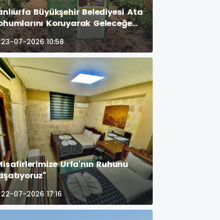
anlıurfa Büyükşehir Belediyesi Ata
ohumlarını Koruyarak Geleceğe
aşıyor
23-07-2026 10:58
Misafirlerimize Urfa'nın Ruhunu
aşatıyoruz"
22-07-2026 17:16