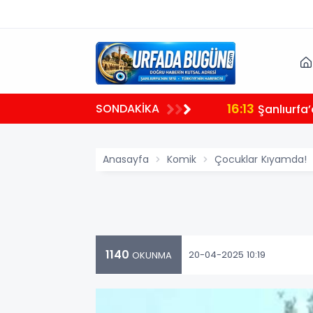
16:13
SONDAKİKA
Şanlıurfa
Anasayfa
Komik
Çocuklar Kıyamda!
1140
20-04-2025 10:19
OKUNMA