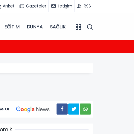
Anket
Gazeteler
İletişim
RSS
EĞİTİM
DÜNYA
SAĞLIK
16:03
Yaylad
e Ol
omik