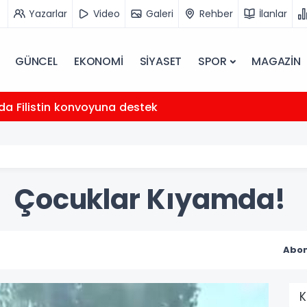
Yazarlar
Video
Galeri
Rehber
İlanlar
GÜNCEL
EKONOMİ
SİYASET
SPOR
MAGAZİN
’da Filistin konvoyuna destek
Çocuklar Kıyamda!
Abon
K