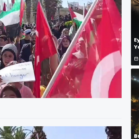
E
Y
B