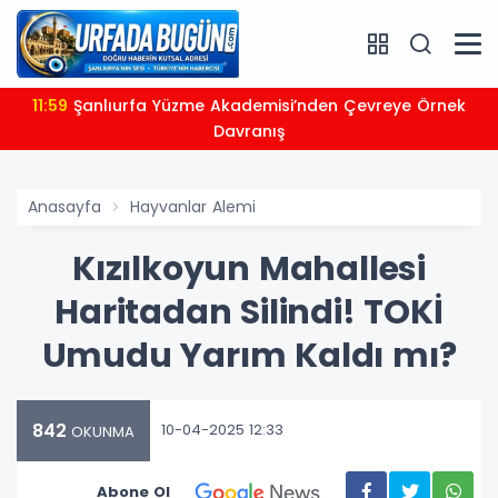
11:59
Şanlıurfa Yüzme Akademisi’nden Çevreye Örnek
Davranış
Anasayfa
Hayvanlar Alemi
Kızılkoyun Mahallesi
Haritadan Silindi! TOKİ
Umudu Yarım Kaldı mı?
842
10-04-2025 12:33
OKUNMA
Abone Ol