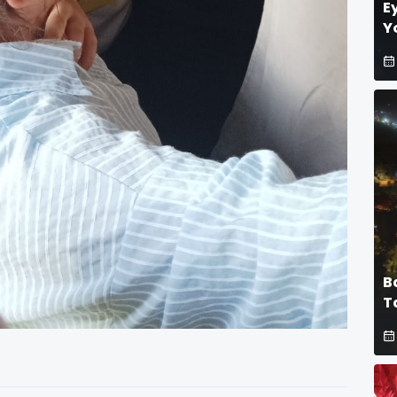
E
Y
B
T