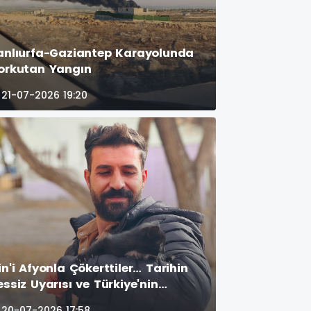
anlıurfa-Gaziantep Karayolunda
orkutan Yangın
21-07-2026 19:20
in'i Afyonla Çökerttiler… Tarihin
essiz Uyarısı ve Türkiye'nin
eleceği
20-07-2026 17:58