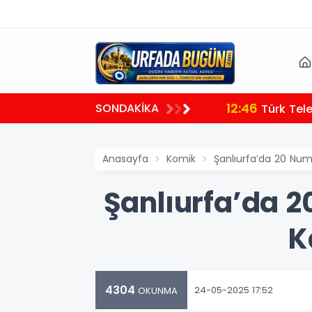
12:46
SONDAKİKA
 tamamlandı
Türk Tele
Anasayfa
Komik
Şanlıurfa’da 20 Numa
Şanlıurfa’da 2
K
4304
24-05-2025 17:52
OKUNMA