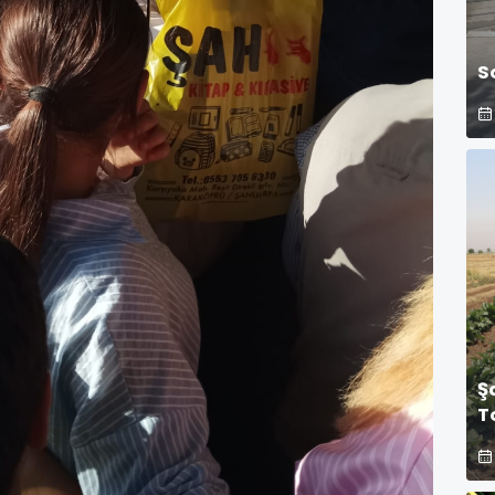
S
Ş
T
T