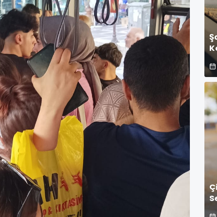
Ş
K
Ç
S
G