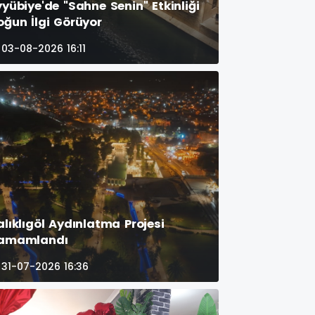
yyübiye'de "Sahne Senin" Etkinliği
oğun İlgi Görüyor
03-08-2026 16:11
alıklıgöl Aydınlatma Projesi
amamlandı
31-07-2026 16:36