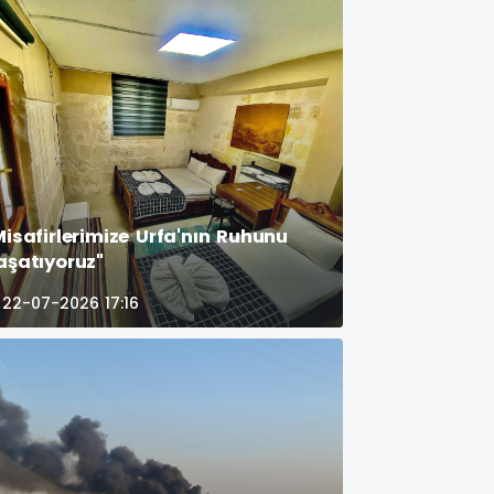
Misafirlerimize Urfa'nın Ruhunu
aşatıyoruz"
22-07-2026 17:16