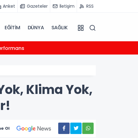
Anket
Gazeteler
İletişim
RSS
EĞİTİM
DÜNYA
SAĞLIK
12:43
 performans
Başken
Yok, Klima Yok,
r!
e Ol