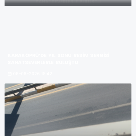
KARAKÖPRÜ’DE YIL SONU RESİM SERGİSİ
SANATSEVERLERLE BULUŞTU
06-08-2026 18:42