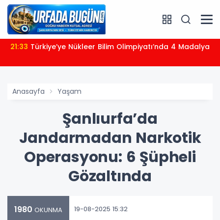
21:33
Türkiye’ye Nükleer Bilim Olimpiyatı’nda 4 Madalya
Anasayfa
Yaşam
Şanlıurfa’da
Jandarmadan Narkotik
Operasyonu: 6 Şüpheli
Gözaltında
1980
19-08-2025 15:32
OKUNMA