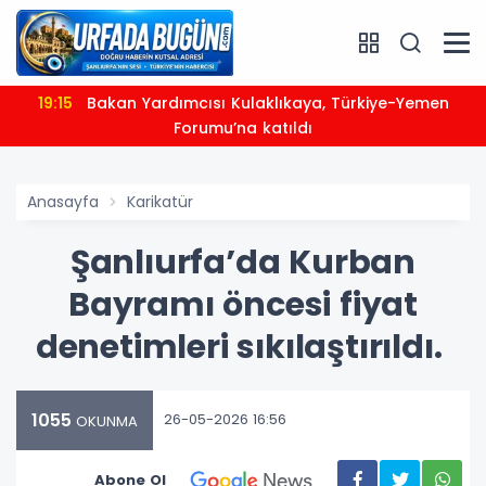
19:15
Bakan Yardımcısı Kulaklıkaya, Türkiye-Yemen
Forumu’na katıldı
Anasayfa
Karikatür
Şanlıurfa’da Kurban
Bayramı öncesi fiyat
denetimleri sıkılaştırıldı.
1055
26-05-2026 16:56
OKUNMA
Abone Ol