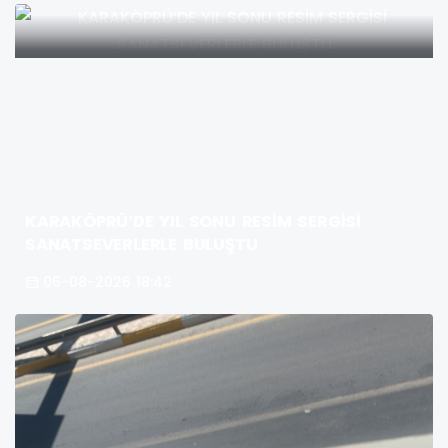
KARAKÖPRÜ’DE YIL SONU RESİM SERGİSİ
SANATSEVERLERLE BULUŞTU
06-08-2026 18:42