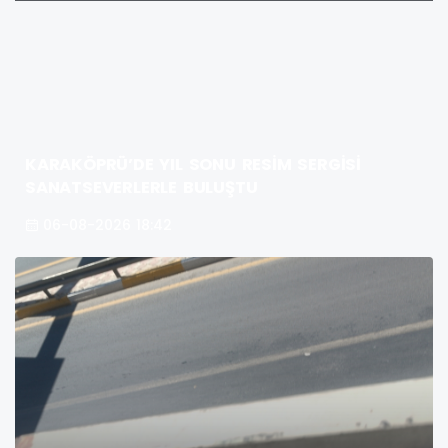
KARAKÖPRÜ’DE YIL SONU RESİM SERGİSİ
SANATSEVERLERLE BULUŞTU
06-08-2026 18:42