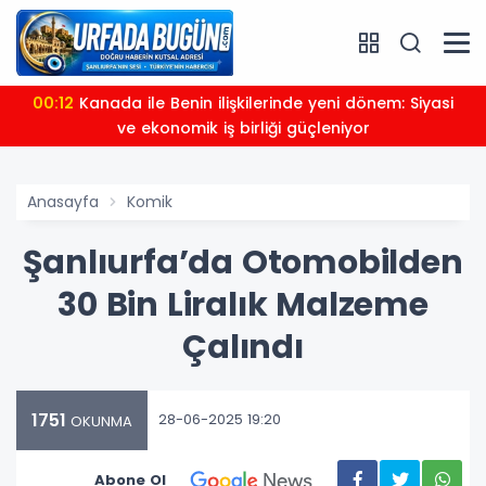
00:12
Kanada ile Benin ilişkilerinde yeni dönem: Siyasi
ve ekonomik iş birliği güçleniyor
Anasayfa
Komik
Şanlıurfa’da Otomobilden
30 Bin Liralık Malzeme
Çalındı
1751
28-06-2025 19:20
OKUNMA
Abone Ol