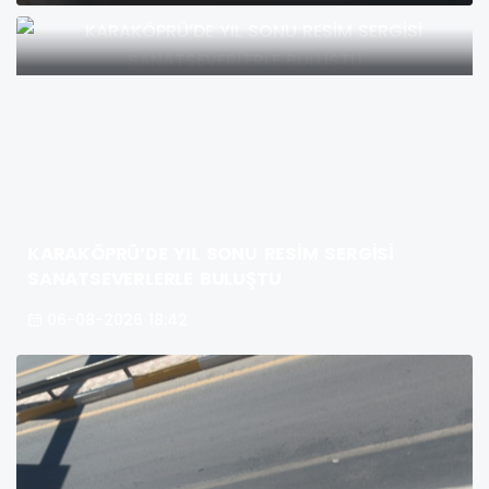
KARAKÖPRÜ’DE YIL SONU RESİM SERGİSİ
SANATSEVERLERLE BULUŞTU
06-08-2026 18:42