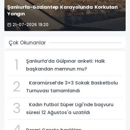
Şanlıurfa-Gaziantep Karayolunda Korkutan
Yangın
21-07-2026 19:20
Çok Okunanlar
1
Şanlıurfa’da Gülpınar anketi: Halk
başkandan memnun mu?
2
Karamürsel’de 3×3 Sokak Basketbolu
Turnuvası tamamlandı
3
Kadın Futbol Süper Ligi'nde başvuru
süresi 12 Ağustos'a uzatıldı