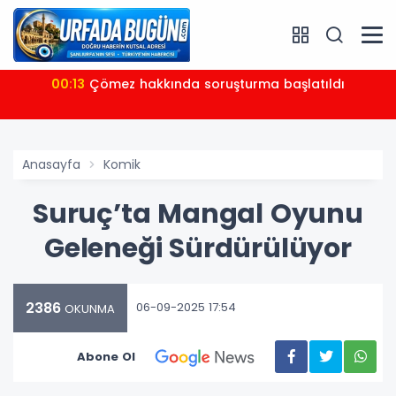
00:13
Çömez hakkında soruşturma başlatıldı
Anasayfa
Komik
Suruç’ta Mangal Oyunu
Geleneği Sürdürülüyor
2386
06-09-2025 17:54
OKUNMA
Abone Ol