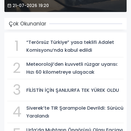
21-07-2026 19:20
Çok Okunanlar
1
“Terörsüz Türkiye” yasa teklifi Adalet
Komisyonu’nda kabul edildi
2
Meteoroloji’den kuvvetli rüzgar uyarısı:
Hızı 60 kilometreye ulaşacak
3
FİLİSTİN İÇİN ŞANLIURFA TEK YÜREK OLDU
4
Siverek’te TIR Şarampole Devrildi: Sürücü
Yaralandı
Urfa’da Muhtarın Öngörüsü Olası Faciayı