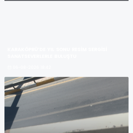
KARAKÖPRÜ’DE YIL SONU RESİM SERGİSİ
SANATSEVERLERLE BULUŞTU
06-08-2026 18:42