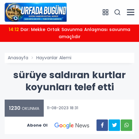
14:12
Dar: Mekke Ortak Savunma Anlaşması savunma
amaçlıdır
Anasayfa
Hayvanlar Alemi
sürüye saldıran kurtlar
koyunları telef etti
1230
11-08-2023 18:31
OKUNMA
Abone Ol