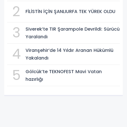
2
FİLİSTİN İÇİN ŞANLIURFA TEK YÜREK OLDU
3
Siverek’te TIR Şarampole Devrildi: Sürücü
Yaralandı
4
Viranşehir’de 14 Yıldır Aranan Hükümlü
Yakalandı
5
Gölcük’te TEKNOFEST Mavi Vatan
hazırlığı